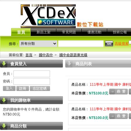
首頁
新品上架
常見問題
優惠活動
技術公報
高級搜索
搜尋：
當前位置:
首頁
>
國中高中
>
國中命題題庫光碟
會員登入
商品列表
會員：
密碼：
產品名稱：
111學年上學期 國中 康軒
本店售價：
NT$100.0元
我的購物車
產品名稱：
111學年上學期 國中 康軒
您的購物車中有 0 件商品，總計金額
NT$0.00元
本店售價：
NT$100.0元
商品分類