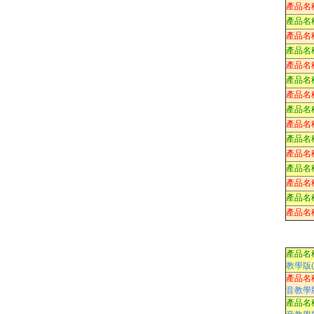
產品名
產品名
產品名
產品名
產品名
產品名
產品名
產品名
產品名
產品名
產品名
產品名
產品名
產品名
產品名
產品名
教學版(
產品名
音教學版
產品名