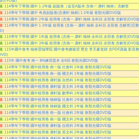
(DVD版)
稱:
114學年下學期 國中 1-2年級 副版卷（金安A版本.含南一.康軒.翰林）含解答
稱:
114學年下學期 國中 奇鼎副版卷(含康軒.翰林) 1-2年級 卷類光碟DVD版
稱:
114學年下學期 國中 2年級 校用卷 (含南一.康軒.翰林.全科目.全部卷.含解答)DVD
稱:
114學年下學期 國中 1-3年級 校用卷 (含南一.康軒.翰林.全科目.全部卷.含解答)完整
D)
稱:
114學年下學期 國中 1年級 校用卷 (含南一.康軒.翰林.全科目.全部卷.含解答)DVD
稱:
114學年下學期 國中 3年級 校用卷 (含南一.康軒.翰林.全科目.全部卷.含解答)DVD
稱:
115年國中會考 翰林雲端學院 國中會考總複習 歷史 李天豪老師 含PDF講義 影音
DVD)
稱:
115年 國中會考 南一 BN練習題本 全6回 卷類光碟DVD版
稱:
114學年下學期 國中校用卷 南一版 社會科 1年級 卷類光碟DVD版
稱:
114學年下學期 國中校用卷 南一版 國文科 1年級 卷類光碟DVD版
稱:
114學年下學期 國中校用卷 康軒版 自然科 1年級 卷類光碟DVD版
稱:
114學年下學期 國中校用卷 康軒版 英文科 1年級 卷類光碟DVD版
稱:
114學年下學期 國中校用卷 康軒版 數學科 1年級 卷類光碟DVD版
稱:
114學年下學期 國中校用卷 翰林版 社會科 1年級 卷類光碟DVD版
稱:
114學年下學期 國中校用卷 翰林版 國文科 1年級 卷類光碟DVD版
稱:
114學年下學期 國中校用卷 南一版 社會科 2年級 卷類光碟DVD版
稱:
114學年下學期 國中校用卷 南一版 國文科 2年級 卷類光碟DVD版
稱:
114學年下學期 國中校用卷 康軒版 自然科 2年級 卷類光碟DVD版
稱:
114學年下學期 國中校用卷 康軒版 英文科 2年級 卷類光碟DVD版
稱:
114學年下學期 國中校用卷 康軒版 數學科 2年級 卷類光碟DVD版