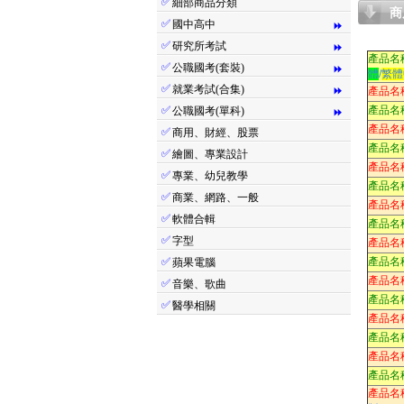
✅
細部商品分類
商
✅
國中高中
⏩
✅
研究所考試
⏩
產品名
✅
公職國考(套裝)
⏩
體
/
繁體
✅
就業考試(合集)
⏩
產品名
✅
產品名
公職國考(單科)
⏩
產品名
✅
商用、財經、股票
產品名
✅
繪圖、專業設計
產品名
✅
專業、幼兒教學
產品名
✅
商業、網路、一般
產品名
✅
軟體合輯
產品名
✅
字型
產品名
✅
產品名
蘋果電腦
產品名
✅
音樂、歌曲
產品名
✅
醫學相關
產品名
產品名
產品名
產品名
產品名