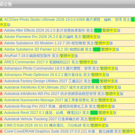
店公告
稱:
ACDSee Photo Studio Ultimate 2026 19.0.0.4366 圖片瀏覽、編輯、管理 英文/
簡
中文
版
稱:
Adobe After Effects 2026 26.2.0 影片視覺效果製作 英文/
簡體
/
繁體中文
版
稱:
Adobe Premiere Pro 2026 26.2.0 影片編輯 英文/
繁體中文
版
稱:
Adobe Substance 3D Modeler 1.22.7 3D 模型雕塑 英文/
繁體中文
版
稱:
Adobe Substance 3D Painter 12.0.2 3D 物體貼圖 英文/
簡體
/
繁體中文
版
稱:
AnyRail 7.18.0 鐵路模型製作 英文/
繁體中文
版
稱:
ARES Commander 2027.0 電腦輔助設計 英文/
繁體中文
版
稱:
Ashampoo Photo Commander 19.0.5 圖片瀏覽、管理 英文/
繁體中文
版
稱:
Ashampoo Photo Optimizer 26.0.2.1 圖片最佳化 英文/
繁體中文
版
稱:
Autodesk Factory Design Utilities 2027 工廠設計 英文/
簡體
/
繁體中文
版
稱:
Autodesk InfoWorks ICM Ultimate 2027 城市水資源管理 英文/
繁體中文
版
稱:
Autodesk InfoWorks WS Pro 2027 供水管網系統模型管理 英文/
繁體中文
版
稱:
Autodesk Navisworks Manage 2027 施工專案視覺化 英文/
繁體中文
版
稱:
Autodesk Recap Pro 2027 草繪、建模與視覺化工具 英文/
繁體中文
版
稱:
Autodesk Revit 2027.0.1 建築、結構、機電設計 英文/
簡體
/
繁體中文
版
稱:
Autodesk Vehicle Tracking 2027 行進車輛分析 英文/
繁體中文
版
稱:
CIMCO Edit 2026 26.01.01 機床通訊、刀位軌跡 英文/
繁體中文
版
稱:
Corel CorelDRAW Graphics Suite 2026 27.0.0.121 向量、數位繪圖 英文/
繁體中