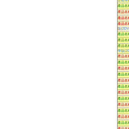
音教學版
產品名
產品名
產品名
產品名
版(2DV
產品名
產品名
產品名
學版(2
產品名
產品名
產品名
產品名
產品名
產品名
產品名
產品名
產品名
產品名
產品名
產品名
產品名