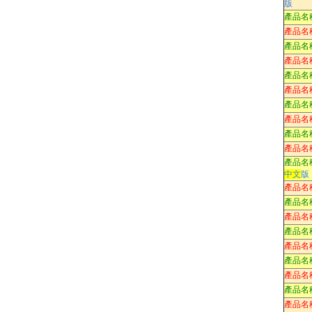
版
產品名
產品名
產品名
產品名
產品名
產品名
產品名
產品名
產品名
產品名
產品名
中文
版
產品名
產品名
產品名
產品名
產品名
產品名
產品名
產品名
產品名