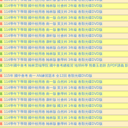
稱:
114學年下學期 國中校用卷 翰林版 社會科 2年級 卷類光碟DVD版
稱:
114學年下學期 國中校用卷 翰林版 國文科 2年級 卷類光碟DVD版
稱:
114學年下學期 國中校用卷 南一版 自然科 3年級 卷類光碟DVD版
稱:
114學年下學期 國中校用卷 南一版 英文科 3年級 卷類光碟DVD版
稱:
114學年下學期 國中校用卷 南一版 數學科 3年級 卷類光碟DVD版
稱:
114學年下學期 國中校用卷 康軒版 社會科 3年級 卷類光碟DVD版
稱:
114學年下學期 國中校用卷 康軒版 國文科 3年級 卷類光碟DVD版
稱:
114學年下學期 國中校用卷 翰林版 自然科 3年級 卷類光碟DVD版
稱:
114學年下學期 國中校用卷 翰林版 英文科 3年級 卷類光碟DVD版
稱:
114學年下學期 國中校用卷 翰林版 數學科 3年級 卷類光碟DVD版
稱:
115年國中會考 翰林雲端學院 國中會考總複習 地球科學 熊臺玉老師 含PDF講義 
版
稱:
115年 國中會考 南一 AN練習題本 全12回 卷類光碟DVD版
稱:
114學年下學期 國中校用卷 南一版 自然科 1年級 卷類光碟DVD版
稱:
114學年下學期 國中校用卷 南一版 英文科 1年級 卷類光碟DVD版
稱:
114學年下學期 國中校用卷 南一版 數學科 1年級 卷類光碟DVD版
稱:
114學年下學期 國中校用卷 康軒版 社會科 1年級 卷類光碟DVD版
稱:
114學年下學期 國中校用卷 康軒版 國文科 1年級 卷類光碟DVD版
稱:
114學年下學期 國中校用卷 翰林版 自然科 1年級 卷類光碟DVD版
稱:
114學年下學期 國中校用卷 翰林版 英文科 1年級 卷類光碟DVD版
稱:
114學年下學期 國中校用卷 翰林版 數學科 1年級 卷類光碟DVD版