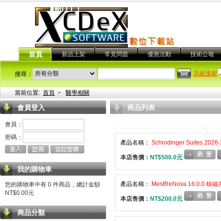
首頁
新品上架
常見問題
優惠活動
技術公報
高級搜索
搜尋：
當前位置:
首頁
>
醫學相關
會員登入
商品列表
會員：
密碼：
產品名稱：
Schrodinger Suites 
本店售價：
NT$500.0元
我的購物車
產品名稱：
MestReNova 16.0.0
您的購物車中有 0 件商品，總計金額
NT$0.00元
本店售價：
NT$200.0元
商品分類