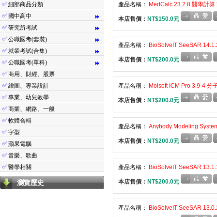
✅
細部商品分類
產品名稱：
MedCalc 23.2.8 醫學計
✅
國中高中
⏩
本店售價：
NT$150.0元
✅
研究所考試
⏩
✅
公職國考(套裝)
⏩
產品名稱：
BioSolveIT SeeSAR 1
✅
就業考試(合集)
⏩
本店售價：
NT$200.0元
✅
公職國考(單科)
⏩
✅
商用、財經、股票
✅
繪圖、專業設計
產品名稱：
Molsoft ICM Pro 3.9
✅
專業、幼兒教學
本店售價：
NT$200.0元
✅
商業、網路、一般
✅
軟體合輯
產品名稱：
Anybody Modeling Sy
✅
字型
本店售價：
NT$200.0元
✅
蘋果電腦
✅
音樂、歌曲
✅
醫學相關
產品名稱：
BioSolveIT SeeSAR 1
本店售價：
NT$200.0元
瀏覽歷史
產品名稱：
BioSolveIT SeeSAR 