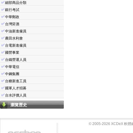
✅
細部商品分類
✅
銀行考試
✅
中華郵政
✅
台灣菸酒
✅
中油新進僱員
✅
農田水利會
✅
台電新進僱員
✅
國營事業
✅
台鐵營運人員
✅
中華電信
✅
中鋼集團
✅
台糖新進工員
✅
國軍人才招募
✅
台水評價人員
瀏覽歷史
© 2005-2026 XCDeX 