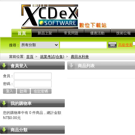
首頁
新品上架
常見問題
優惠活動
技術公報
高級搜索
搜尋：
當前位置:
首頁
>
就業考試(合集)
>
農田水利會
會員登入
商品列表
會員：
密碼：
我的購物車
您的購物車中有 0 件商品，總計金額
NT$0.00元
商品分類