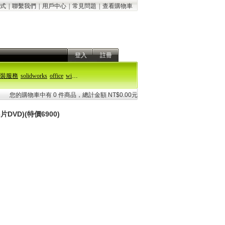
式
|
聯繫我們
|
用戶中心
|
常見問題
|
查看購物車
登入
註冊
裝服務
solidworks
office
windows 11
您的購物車中有 0 件商品，總計金額 NT$0.00元
DVD)(特價6900)