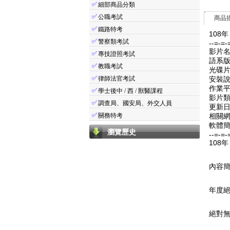
✅
細部商品分類
✅
公職考試
商品
✅
鐵路特考
108
✅
警察類考試
--=-=-
影片名
✅
專技證照考試
語系版
✅
教職考試
光碟片
✅
律師法官考試
安裝
作業平臺
✅
學士後中 / 西 / 獸醫課程
影片類
✅
調查局、國安局、外交人員
更新日期
✅
關務特考
相關網
軟體簡
瀏覽歷史
--=-=-
108
內容
年度絕
絕對無