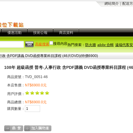
網站簡介
|
配送方
優惠活動
技術公報
商店資料
搜尋內容
高級搜索
熱門搜索：
防火牆
adobe 合輯
遠端代客安
政 含PDF講義 DVD函授專業科目課程 (46片DVD)(特價6900)
108年 超級函授 普考-人事行政 含PDF講義 DVD函授專業科目課程 (46片
商品貨號：TVD_0051-46
本店售價：
NT$6900.0元
用戶評價：
商品總價：
NT$6900.0元
購買數量：