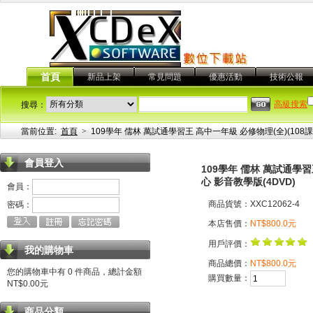
首頁
新品上架
常見問題
優惠活動
技術公報
高級搜索
搜尋：
當前位置:
首頁
>
109學年 儒林 萬試通學習王 高中一年級 必修物理(全)(10
會員登入
109學年 儒林 萬試通學
心 影音教學版(4DVD)
會員：
商品貨號：XXC12062-4
密碼：
本店售價：
NT$800.0元
用戶評價：
我的購物車
商品總價：
NT$800.0元
您的購物車中有 0 件商品，總計金額
購買數量：
NT$0.00元
商品分類