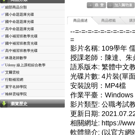
✅
細部商品分類
✅
國小命題題庫光碟
商品描述
商品標籤
購
✅
國中命題題庫光碟
✅
高中命題題庫光碟
--=-=-=-=-=-=-=-=-=-
✅
國小補習班教學光碟
=
✅
國中補習班教育光碟
影片名稱: 109學年 
✅
高中補習班教學光碟
授課老師：陳達、朱
✅
林晟老師數學
✅
Udemy 線上課程綜合教學
語系版本: 繁體中文
✅
艾爾雲校
光碟片數: 4片裝(單面
✅
行動補習網
安裝說明：MP4檔
✅
寰宇名師學院
作業平臺：Windows 7
✅
翰林雲端學院
影片類型: 公職考試
瀏覽歷史
更新日期: 2021.07.2
相關網址: https://www.
軟體簡介: (以官方網