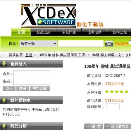
首頁
新品上架
常見問題
優惠活動
技術公報
高級搜索
搜尋：
當前位置:
首頁
>
109學年 儒林 萬試通學習王 高中一年級 國文精選古文(一)(1
會員登入
109學年 儒林 萬試通學習
會員：
商品貨號：XXC12067-2
密碼：
本店售價：
NT$400.0元
用戶評價：
我的購物車
商品總價：
NT$400.0元
購買數量：
您的購物車中有 0 件商品，總計金額
NT$0.00元
商品分類