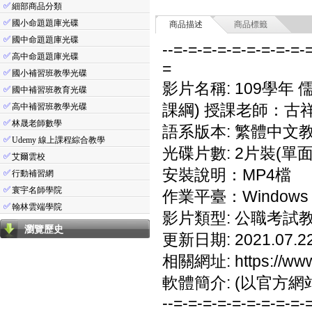
✅
細部商品分類
✅
國小命題題庫光碟
商品描述
商品標籤
✅
國中命題題庫光碟
--=-=-=-=-=-=-=-=-=-
✅
高中命題題庫光碟
=
✅
國小補習班教學光碟
影片名稱: 109學年
✅
國中補習班教育光碟
✅
課綱) 授課老師：古
高中補習班教學光碟
✅
林晟老師數學
語系版本: 繁體中文
✅
Udemy 線上課程綜合教學
光碟片數: 2片裝(單面
✅
艾爾雲校
安裝說明：MP4檔
✅
行動補習網
✅
寰宇名師學院
作業平臺：Windows 7
✅
翰林雲端學院
影片類型: 公職考試
瀏覽歷史
更新日期: 2021.07.2
相關網址: https://www.
軟體簡介: (以官方網
--=-=-=-=-=-=-=-=-=-