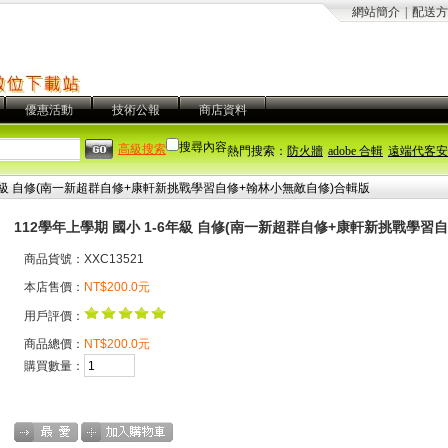
網站簡介
|
配送方
優惠活動
技術公報
商店資料
搜尋內容
高級搜索
熱門搜索：
防火牆
adobe 合輯
遠端代客安
6年級 自修(南一新超群自修+康軒新挑戰學習自修+翰林小無敵自修)合輯版
112學年上學期 國小 1-6年級 自修(南一新超群自修+康軒新挑戰學習
商品貨號：XXC13521
本店售價：
NT$200.0元
用戶評價：
商品總價：
NT$200.0元
購買數量：