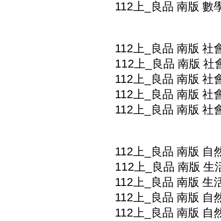
112上_良品 南版 數
112上_良品 南版 
112上_良品 南版 社
112上_良品 南版 社
112上_良品 南版 社
112上_良品 南版 社
112上_良品 南版 
112上_良品 南版 生
112上_良品 南版 生
112上_良品 南版 自
112上_良品 南版 自