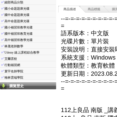
✅
細部商品分類
✅
國小命題題庫光碟
商品描述
商品標籤
購
✅
國中命題題庫光碟
--=-=-=-=-=-=-=-=-=-
✅
高中命題題庫光碟
=
✅
國小補習班教學光碟
語系版本：中文版
✅
國中補習班教育光碟
✅
光碟片數：單片裝
高中補習班教學光碟
✅
林晟老師數學
安裝說明：直接安裝
✅
Udemy 線上課程綜合教學
系統支援：Windows 7/8
✅
艾爾雲校
軟體類型：教育軟體
✅
行動補習網
✅
寰宇名師學院
更新日期：2023.08.
✅
翰林雲端學院
--=-=-=-=-=-=-=-=-=-
瀏覽歷史
=
112上良品 南版 _