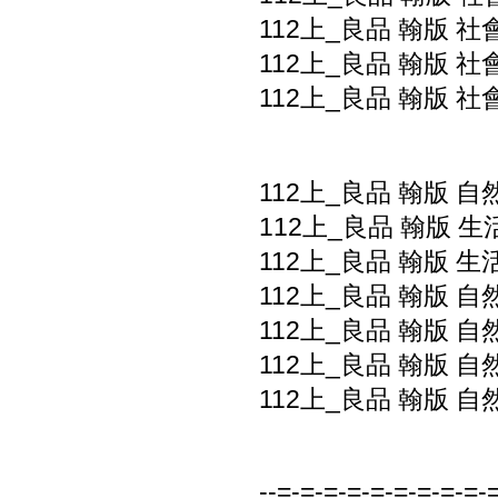
112上_良品 翰版 社
112上_良品 翰版 社
112上_良品 翰版 社
112上_良品 翰版 
112上_良品 翰版 生
112上_良品 翰版 生
112上_良品 翰版 自
112上_良品 翰版 自
112上_良品 翰版 自
112上_良品 翰版 自
--=-=-=-=-=-=-=-=-=-