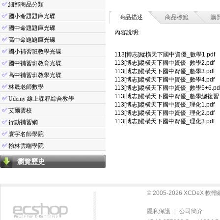
✅
細部商品分類
✅
國小命題題庫光碟
商品描述
商品標籤
購
✅
國中命題題庫光碟
內容說明:
✅
高中命題題庫光碟
✅
國小補習班教學光碟
113[博志]縱橫天下國中資優_數學1.pdf
✅
113[博志]縱橫天下國中資優_數學2.pdf
國中補習班教育光碟
113[博志]縱橫天下國中資優_數學3.pdf
✅
高中補習班教學光碟
113[博志]縱橫天下國中資優_數學4.pdf
✅
林晟老師數學
113[博志]縱橫天下國中資優_數學5+6.pd
113[博志]縱橫天下國中資優_數學總複習.p
✅
Udemy 線上課程綜合教學
113[博志]縱橫天下國中資優_理化1.pdf
✅
艾爾雲校
113[博志]縱橫天下國中資優_理化2.pdf
113[博志]縱橫天下國中資優_理化3.pdf
✅
行動補習網
✅
寰宇名師學院
✅
翰林雲端學院
瀏覽歷史
© 2005-2026 XCDeX 
隱私保護
|
公司簡介