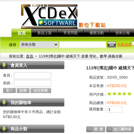
首頁
新品上架
常見問題
優惠活動
技術公報
高級搜索
搜尋：
當前位置:
首頁
>
113年[博志]國中 縱橫天下 資優 理化、數學 講義光碟
會員登入
113年[博志]國中 縱橫天
會員：
商品貨號：XDVD_0060
密碼：
本店售價：
NT$200.0元
用戶評價：
我的購物車
商品總價：
NT$200.0元
購買數量：
您的購物車中有 0 件商品，總計金額
NT$0.00元
商品分類