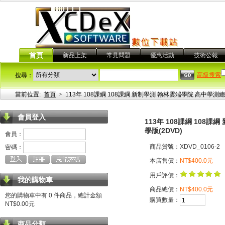
首頁
新品上架
常見問題
優惠活動
技術公報
高級搜索
搜尋：
當前位置:
首頁
>
113年 108課綱 108課綱 新制學測 翰林雲端學院 高中學測
會員登入
113年 108課綱 108
學版(2DVD)
會員：
商品貨號：XDVD_0106-2
密碼：
本店售價：
NT$400.0元
用戶評價：
我的購物車
商品總價：
NT$400.0元
您的購物車中有 0 件商品，總計金額
購買數量：
NT$0.00元
商品分類