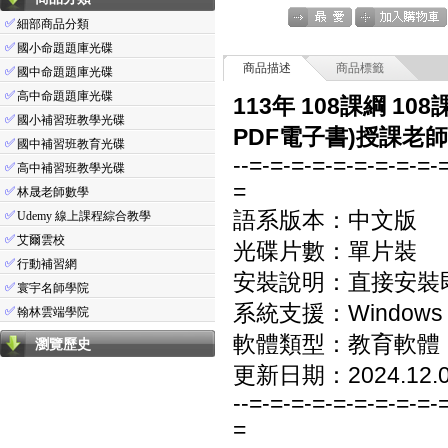
✅
細部商品分類
✅
國小命題題庫光碟
商品描述
商品標籤
✅
國中命題題庫光碟
✅
高中命題題庫光碟
113年 108課綱 
✅
國小補習班教學光碟
PDF電子書)授課老師
✅
國中補習班教育光碟
--=-=-=-=-=-=-=-=-=-
✅
高中補習班教學光碟
=
✅
林晟老師數學
✅
語系版本：中文版
Udemy 線上課程綜合教學
✅
艾爾雲校
光碟片數：單片裝
✅
行動補習網
安裝說明：直接安裝
✅
寰宇名師學院
系統支援：Windows 7/8
✅
翰林雲端學院
軟體類型：教育軟體
瀏覽歷史
更新日期：2024.12.
--=-=-=-=-=-=-=-=-=-
=