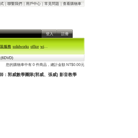
式
|
聯繫我們
|
用戶中心
|
常見問題
|
查看購物車
登入
註冊
裝服務
solidworks
office
windows 11
6DVD)
您的購物車中有 0 件商品，總計金額 NT$0.00元
課老師：郭威數學團隊(郭威、張威) 影音教學