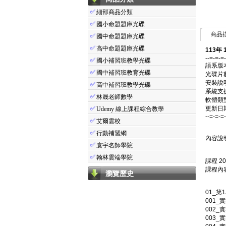
✅
細部商品分類
✅
國小命題題庫光碟
商品
✅
國中命題題庫光碟
✅
高中命題題庫光碟
113年
--=-=-=
✅
國小補習班教學光碟
語系版
✅
國中補習班教育光碟
光碟片
安裝說
✅
高中補習班教學光碟
系統支援：
✅
林晟老師數學
軟體類
✅
更新日期：
Udemy 線上課程綜合教學
--=-=-=
✅
艾爾雲校
✅
行動補習網
內容說明
✅
寰宇名師學院
✅
翰林雲端學院
課程 
課程內容
瀏覽歷史
01_第
001_
002_
003_