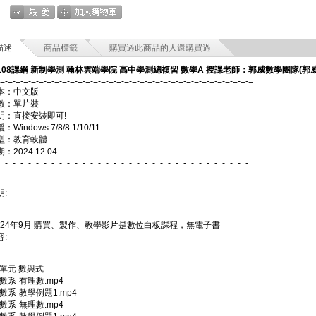
描述
商品標籤
購買過此商品的人還購買過
 108課綱 新制學測 翰林雲端學院 高中學測總複習 數學A 授課老師：郭威數學團隊(郭威
-=-=-=-=-=-=-=-=-=-=-=-=-=-=-=-=-=-=-=-=-=-=-=-=-=-=-=-=-=-=-=-=-=
本：中文版
數：單片裝
明：直接安裝即可!
Windows 7/8/8.1/10/11
型：教育軟體
2024.12.04
-=-=-=-=-=-=-=-=-=-=-=-=-=-=-=-=-=-=-=-=-=-=-=-=-=-=-=-=-=-=-=-=-=
:
2024年9月 購買、製作、教學影片是數位白板課程，無電子書
:
1單元 數與式
實數系-有理數.mp4
實數系-教學例題1.mp4
實數系-無理數.mp4