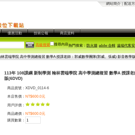
網站簡介
|
配送方
優惠活動
技術公報
商店資料
搜尋內容
高級搜索
熱門搜索：
防火牆
adobe 合輯
遠端代客安
測 翰林雲端學院 高中學測總複習 數學A 授課老師：郭威數學團隊(郭威、張威) 影音教學版(
113年 108課綱 新制學測 翰林雲端學院 高中學測總複習 數學A 授
版(6DVD)
商品貨號：XDVD_0114-6
本店售價：
NT$600.0元
用戶評價：
商品總價：
NT$600.0元
購買數量：