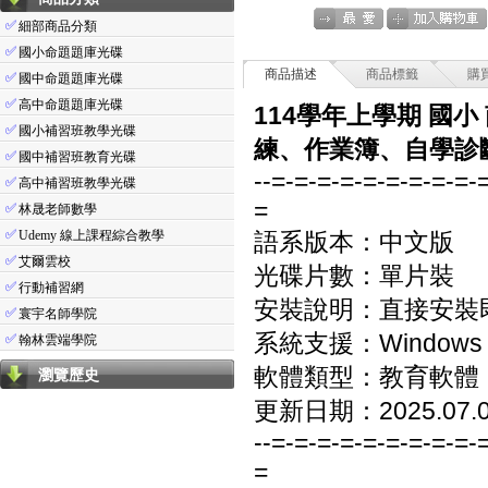
✅
細部商品分類
✅
國小命題題庫光碟
商品描述
商品標籤
購
✅
國中命題題庫光碟
✅
高中命題題庫光碟
114學年上學期 國
✅
國小補習班教學光碟
練、作業簿、自學診斷
✅
國中補習班教育光碟
--=-=-=-=-=-=-=-=-=-
✅
高中補習班教學光碟
=
✅
林晟老師數學
✅
Udemy 線上課程綜合教學
語系版本：中文版
✅
艾爾雲校
光碟片數：單片裝
✅
行動補習網
安裝說明：直接安裝
✅
寰宇名師學院
系統支援：Windows 7/8
✅
翰林雲端學院
軟體類型：教育軟體
瀏覽歷史
更新日期：2025.07.
--=-=-=-=-=-=-=-=-=-
=