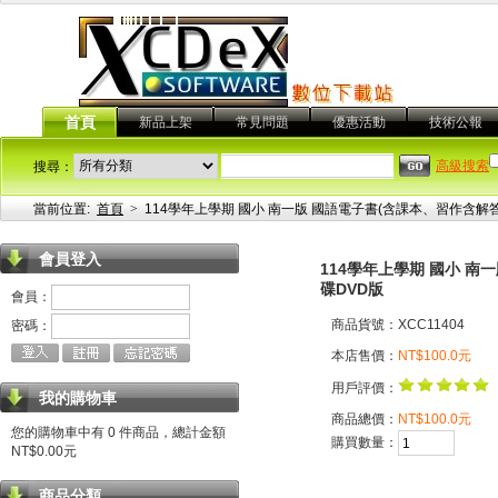
首頁
新品上架
常見問題
優惠活動
技術公報
高級搜索
搜尋：
當前位置:
首頁
>
114學年上學期 國小 南一版 國語電子書(含課本、習作含解
會員登入
114學年上學期 國小 
碟DVD版
會員：
商品貨號：XCC11404
密碼：
本店售價：
NT$100.0元
用戶評價：
我的購物車
商品總價：
NT$100.0元
您的購物車中有 0 件商品，總計金額
購買數量：
NT$0.00元
商品分類