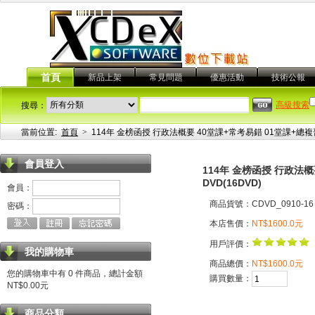
首頁
新品上架
常見問題
優惠活動
技術公報
高級搜索
搜尋：
當前位置:
首頁
>
114年 金榜函授 行政法概要 40堂課+常考易錯 01堂課+總複
會員登入
114年 金榜函授 行政法概
DVD(16DVD)
會員：
商品貨號：CDVD_0910-16
密碼：
本店售價：
NT$1600.0元
用戶評價：
我的購物車
商品總價：
NT$1600.0元
您的購物車中有 0 件商品，總計金額
購買數量：
NT$0.00元
商品分類