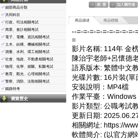
✅
細部商品分類
✅
共同科目
商品描述
商品標籤
✅
行政、司法相關考試
✅
商業、會計相關考試
--=-=-=-=-=-=-=-=-=-
✅
電子、電機、資訊相關考試
=
✅
土木、結構、機械相關考試
影片名稱: 114年 
✅
測量、水利、環工相關考試
陳治宇老師+呂懷德老
✅
社會、地政、不動產相關考試
語系版本: 繁體中文
✅
物理、化學、插醫。私醫考試
✅
教育、觀光、心理相關考試
光碟片數: 16片裝(單
✅
警察、消防、法類相關考試
安裝說明：MP4檔
✅
鐵路特考
作業平臺：Windows 7/
瀏覽歷史
影片類型: 公職考試
更新日期: 2025.06.2
相關網址: https://www.
軟體簡介: (以官方網