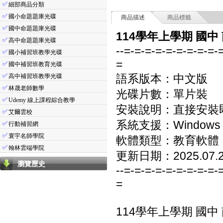
✅
細部商品分類
✅
國小命題題庫光碟
商品描述
商品標籤
✅
國中命題題庫光碟
114學年上學期 國中
✅
高中命題題庫光碟
--=-=-=-=-=-=-=-=-=-
✅
國小補習班教學光碟
=
✅
國中補習班教育光碟
✅
語系版本：中文版
高中補習班教學光碟
✅
林晟老師數學
光碟片數：單片裝
✅
Udemy 線上課程綜合教學
安裝說明：直接安裝
✅
艾爾雲校
系統支援：Windows 7/8
✅
行動補習網
✅
寰宇名師學院
軟體類型：教育軟體
✅
翰林雲端學院
更新日期：2025.07.
瀏覽歷史
--=-=-=-=-=-=-=-=-=-
=
114學年上學期 國中