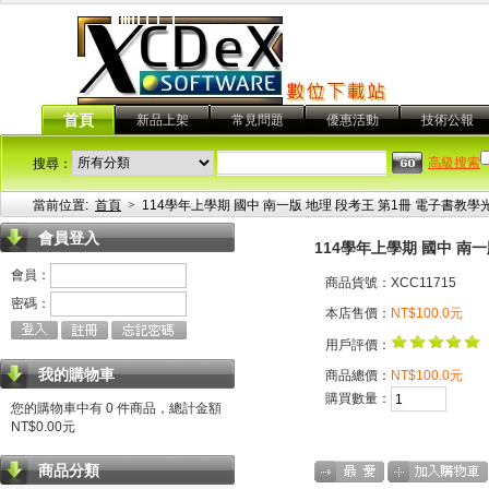
首頁
新品上架
常見問題
優惠活動
技術公報
高級搜索
搜尋：
當前位置:
首頁
>
114學年上學期 國中 南一版 地理 段考王 第1冊 電子書教學
會員登入
114學年上學期 國中 南
會員：
商品貨號：XCC11715
密碼：
本店售價：
NT$100.0元
用戶評價：
我的購物車
商品總價：
NT$100.0元
購買數量：
您的購物車中有 0 件商品，總計金額
NT$0.00元
商品分類