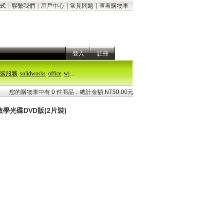
式
|
聯繫我們
|
用戶中心
|
常見問題
|
查看購物車
登入
註冊
裝服務
solidworks
office
windows 11
您的購物車中有 0 件商品，總計金額 NT$0.00元
學光碟DVD版(2片裝)