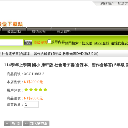
網站簡介
|
配送方
優惠活動
技術公報
商店資料
搜尋內容
高級搜索
熱門搜索：
防火牆
adobe 合輯
遠端代客安
版 社會電子書(含課本、習作含解答) 5年級 教學光碟DVD版(2片裝)
114學年上學期 國小 康軒版 社會電子書(含課本、習作含解答) 5年級 教
商品貨號：XCC11863-2
本店售價：
NT$200.0元
用戶評價：
商品總價：
NT$200.0元
購買數量：