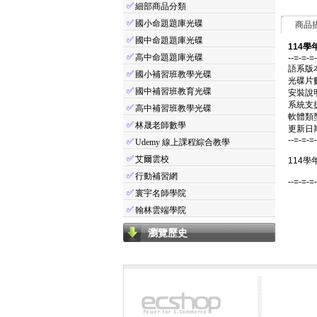
✅
細部商品分類
✅
國小命題題庫光碟
商品
✅
國中命題題庫光碟
114學
✅
高中命題題庫光碟
--=-=-=
語系版
✅
國小補習班教學光碟
光碟片
✅
國中補習班教育光碟
安裝說
系統支援：
✅
高中補習班教學光碟
軟體類
✅
林晟老師數學
更新日期：
--=-=-=
✅
Udemy 線上課程綜合教學
✅
艾爾雲校
114學
✅
行動補習網
--=-=-=
✅
寰宇名師學院
✅
翰林雲端學院
瀏覽歷史