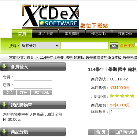
首頁
新品上架
常見問題
優惠活動
技術公報
高級搜索
搜尋：
當前位置:
首頁
>
114學年上學期 國中 翰林版 數學備課資料庫 2年級 教學光碟
會員登入
114學年上學期 國中 翰
會員：
商品貨號：XCC11842
密碼：
本店售價：
NT$100.0元
用戶評價：
我的購物車
商品總價：
NT$100.0元
購買數量：
您的購物車中有 0 件商品，總計金額
NT$0.00元
商品分類