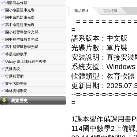
✅
細部商品分類
✅
國小命題題庫光碟
商品描述
商品標籤
✅
國中命題題庫光碟
--=-=-=-=-=-=-=-=-=-
✅
高中命題題庫光碟
=
✅
國小補習班教學光碟
語系版本：中文版
✅
國中補習班教育光碟
光碟片數：單片裝
✅
高中補習班教學光碟
✅
林晟老師數學
安裝說明：直接安裝
✅
Udemy 線上課程綜合教學
系統支援：Windows 7/8
✅
艾爾雲校
軟體類型：教育軟體
✅
行動補習網
✅
寰宇名師學院
更新日期：2025.07.
✅
翰林雲端學院
--=-=-=-=-=-=-=-=-=-
瀏覽歷史
=
1課本習作備課用書P
114國中數學2上備