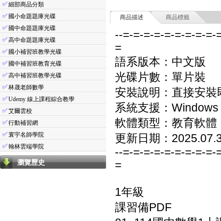
✅
細部商品分類
✅
國小命題題庫光碟
商品描述
商品標籤
✅
國中命題題庫光碟
--=-=-=-=-=-=-=-=-=-
✅
高中命題題庫光碟
=
✅
國小補習班教學光碟
語系版本：中文版
✅
國中補習班教育光碟
光碟片數：單片裝
✅
高中補習班教學光碟
✅
林晟老師數學
安裝說明：直接安裝
✅
Udemy 線上課程綜合教學
系統支援：Windows 7/8
✅
艾爾雲校
軟體類型：教育軟體
✅
行動補習網
✅
寰宇名師學院
更新日期：2025.07.
✅
翰林雲端學院
--=-=-=-=-=-=-=-=-=-
瀏覽歷史
=
1年級
課習備PDF