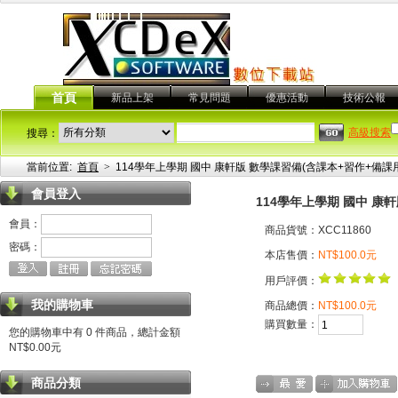
首頁
新品上架
常見問題
優惠活動
技術公報
高級搜索
搜尋：
當前位置:
首頁
>
114學年上學期 國中 康軒版 數學課習備(含課本+習作+備課用
會員登入
114學年上學期 國中 康軒
會員：
商品貨號：XCC11860
密碼：
本店售價：
NT$100.0元
用戶評價：
我的購物車
商品總價：
NT$100.0元
購買數量：
您的購物車中有 0 件商品，總計金額
NT$0.00元
商品分類