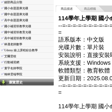
✅
細部商品分類
✅
國小命題題庫光碟
商品描述
商品標籤
✅
國中命題題庫光碟
114學年上學期 國小
✅
高中命題題庫光碟
--=-=-=-=-=-=-=-=-=-
✅
國小補習班教學光碟
=
✅
國中補習班教育光碟
✅
語系版本：中文版
高中補習班教學光碟
✅
林晟老師數學
光碟片數：單片裝
✅
Udemy 線上課程綜合教學
安裝說明：直接安裝
✅
艾爾雲校
系統支援：Windows 7/8
✅
行動補習網
✅
寰宇名師學院
軟體類型：教育軟體
✅
翰林雲端學院
更新日期：2025.08.
瀏覽歷史
--=-=-=-=-=-=-=-=-=-
=
114學年上學期 國小