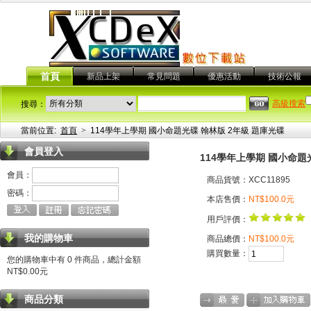
首頁
新品上架
常見問題
優惠活動
技術公報
高級搜索
搜尋：
當前位置:
首頁
>
114學年上學期 國小命題光碟 翰林版 2年級 題庫光碟
會員登入
114學年上學期 國小命題
會員：
商品貨號：XCC11895
密碼：
本店售價：
NT$100.0元
用戶評價：
我的購物車
商品總價：
NT$100.0元
購買數量：
您的購物車中有 0 件商品，總計金額
NT$0.00元
商品分類