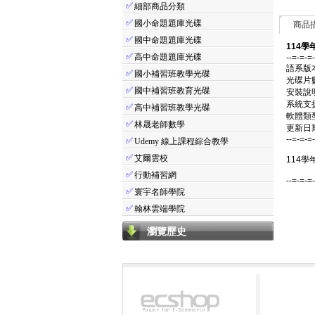
✅
細部商品分類
✅
國小命題題庫光碟
商品
✅
國中命題題庫光碟
114學
✅
高中命題題庫光碟
--=-=-=
語系版
✅
國小補習班教學光碟
光碟片
✅
國中補習班教育光碟
安裝說
系統支援：
✅
高中補習班教學光碟
軟體類
✅
林晟老師數學
更新日期：
--=-=-=
✅
Udemy 線上課程綜合教學
✅
艾爾雲校
114學
✅
行動補習網
--=-=-=
✅
寰宇名師學院
✅
翰林雲端學院
瀏覽歷史