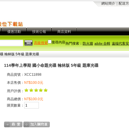
網站簡介
|
配送方
優惠活動
技術公報
商店資料
搜尋內容
高級搜索
熱門搜索：
防火牆
adobe 合輯
遠端代客安
碟 翰林版 5年級 題庫光碟
114學年上學期 國小命題光碟 翰林版 5年級 題庫光碟
商品貨號：XCC11898
本店售價：
NT$100.0元
用戶評價：
商品總價：
NT$100.0元
購買數量：