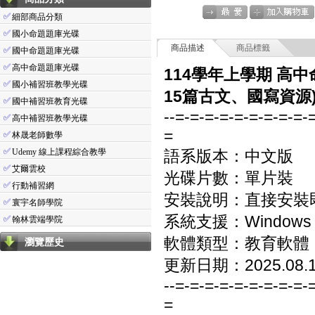
✅
細部商品分類
✅
國小命題題庫光碟
商品描述
商品標籤
✅
國中命題題庫光碟
✅
高中命題題庫光碟
114學年上學期 高中
✅
國小補習班教學光碟
15篇古文、國寫資源)
✅
國中補習班教育光碟
--=-=-=-=-=-=-=-=-=-
✅
高中補習班教學光碟
=
✅
林晟老師數學
✅
Udemy 線上課程綜合教學
語系版本：中文版
✅
艾爾雲校
光碟片數：單片裝
✅
行動補習網
安裝說明：直接安裝
✅
寰宇名師學院
系統支援：Windows 7/8
✅
翰林雲端學院
軟體類型：教育軟體
瀏覽歷史
更新日期：2025.08.
--=-=-=-=-=-=-=-=-=-
=