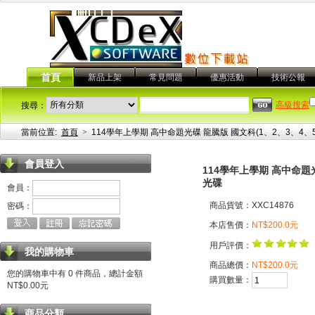
首頁
新品上架
常見問題
優惠活動
技術公報
高級搜索
搜尋：
當前位置:
首頁
>
114學年上學期 高中命題光碟 龍騰版 國文科(1、2、3、4、
會員登入
114學年上學期 高中命題
光碟
會員：
商品貨號：XXC14876
密碼：
本店售價：
NT$200.0元
用戶評價：
我的購物車
商品總價：
NT$200.0元
您的購物車中有 0 件商品，總計金額
購買數量：
NT$0.00元
商品分類