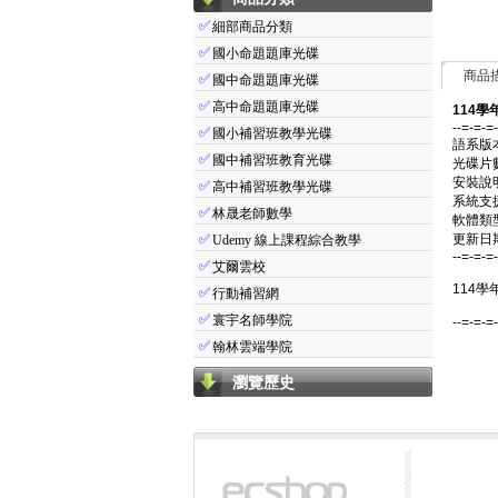
✅
細部商品分類
✅
國小命題題庫光碟
商品
✅
國中命題題庫光碟
✅
高中命題題庫光碟
114學
--=-=-=
✅
國小補習班教學光碟
語系版
✅
國中補習班教育光碟
光碟片
安裝說
✅
高中補習班教學光碟
系統支援：
✅
林晟老師數學
軟體類
✅
更新日期：
Udemy 線上課程綜合教學
--=-=-=
✅
艾爾雲校
114學
✅
行動補習網
✅
寰宇名師學院
--=-=-=
✅
翰林雲端學院
瀏覽歷史