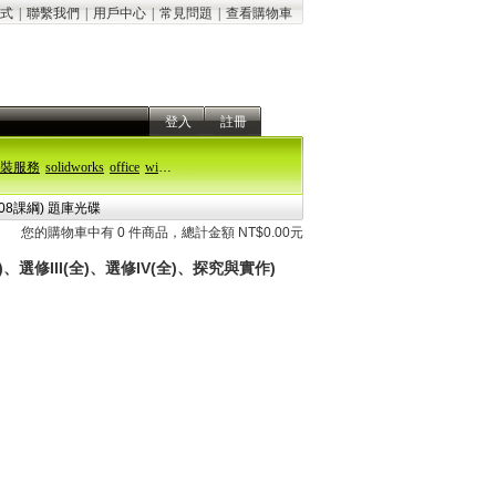
式
|
聯繫我們
|
用戶中心
|
常見問題
|
查看購物車
登入
註冊
裝服務
solidworks
office
windows 11
108課綱) 題庫光碟
您的購物車中有 0 件商品，總計金額 NT$0.00元
、選修III(全)、選修IV(全)、探究與實作)