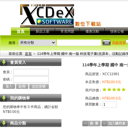
首頁
新品上架
常見問題
優惠活動
技術公報
高級搜索
搜尋：
當前位置:
首頁
>
114學年上學期 國中 南一版 科技電子書(含課本、活動記錄簿
會員登入
114學年上學期 國中 南
會員：
商品貨號：XCC11981
密碼：
本店售價：
NT$100.0元
用戶評價：
我的購物車
商品總價：
NT$100.0元
購買數量：
您的購物車中有 0 件商品，總計金額
NT$0.00元
商品分類