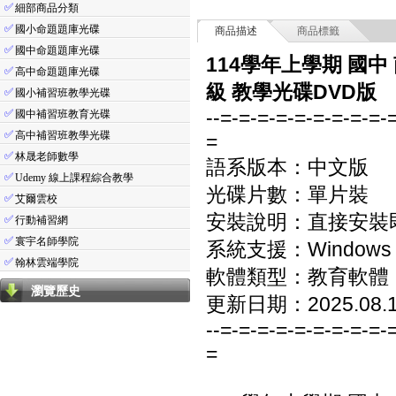
✅
細部商品分類
✅
國小命題題庫光碟
商品描述
商品標籤
✅
國中命題題庫光碟
114學年上學期 國中
✅
高中命題題庫光碟
級 教學光碟DVD版
✅
國小補習班教學光碟
--=-=-=-=-=-=-=-=-=-
✅
國中補習班教育光碟
✅
高中補習班教學光碟
=
✅
林晟老師數學
語系版本：中文版
✅
Udemy 線上課程綜合教學
光碟片數：單片裝
✅
艾爾雲校
安裝說明：直接安裝
✅
行動補習網
✅
寰宇名師學院
系統支援：Windows 7/8
✅
翰林雲端學院
軟體類型：教育軟體
瀏覽歷史
更新日期：2025.08.
--=-=-=-=-=-=-=-=-=-
=