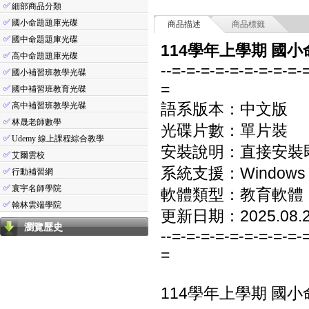
✅
細部商品分類
✅
國小命題題庫光碟
商品描述
商品標籤
✅
國中命題題庫光碟
114學年上學期 國小命
✅
高中命題題庫光碟
--=-=-=-=-=-=-=-=-=-
✅
國小補習班教學光碟
=
✅
國中補習班教育光碟
✅
語系版本：中文版
高中補習班教學光碟
✅
林晟老師數學
光碟片數：單片裝
✅
Udemy 線上課程綜合教學
安裝說明：直接安裝
✅
艾爾雲校
系統支援：Windows 7/8
✅
行動補習網
✅
寰宇名師學院
軟體類型：教育軟體
✅
翰林雲端學院
更新日期：2025.08.
瀏覽歷史
--=-=-=-=-=-=-=-=-=-
=
114學年上學期 國小命