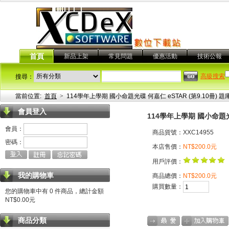
首頁
新品上架
常見問題
優惠活動
技術公報
高級搜索
搜尋：
當前位置:
首頁
>
114學年上學期 國小命題光碟 何嘉仁 eSTAR (第9.10冊) 
會員登入
114學年上學期 國小命題光碟
會員：
商品貨號：XXC14955
密碼：
本店售價：
NT$200.0元
用戶評價：
我的購物車
商品總價：
NT$200.0元
購買數量：
您的購物車中有 0 件商品，總計金額
NT$0.00元
商品分類