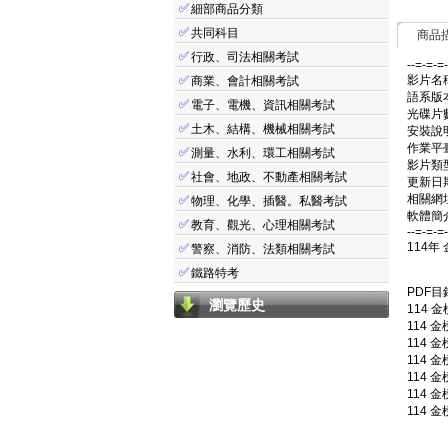
✅
細部商品分類
✅
共同科目
商品
✅
行政、司法相關考試
--=-=-=
✅
影片名稱
商業、會計相關考試
語系版
✅
電子、電機、資訊相關考試
光碟片數
✅
土木、結構、機械相關考試
安裝說明
作業平臺: 
✅
測量、水利、環工相關考試
影片類
✅
社會、地政、不動產相關考試
更新日期:
相關網址: 
✅
物理、化學、插醫。私醫考試
軟體簡介
✅
教育、觀光、心理相關考試
--=-=-=
114年
✅
警察、消防、法類相關考試
✅
鐵路特考
PDF目
瀏覽歷史
114 金
114 金
114 金
114 金
114 金
114 金
114 