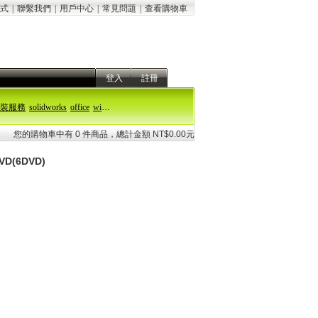
式
|
聯繫我們
|
用戶中心
|
常見問題
|
查看購物車
登入
註冊
裝服務
solidworks
office
windows 11
您的購物車中有 0 件商品，總計金額 NT$0.00元
D(6DVD)