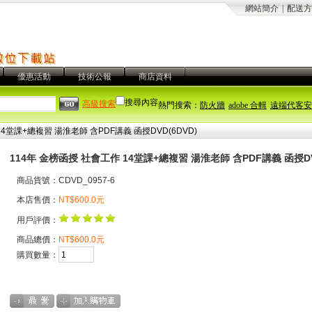
網站簡介
|
配送方
優惠活動
技術公報
商店資料
搜尋內容
高級搜索
熱門搜索：
防火牆
adobe 合輯
遠端代客安
4堂課+總複習 湯淮老師 含PDF講義 函授DVD(6DVD)
114年 金榜函授 社會工作 14堂課+總複習 湯淮老師 含PDF講義 函授DV
商品貨號：CDVD_0957-6
本店售價：
NT$600.0元
用戶評價：
商品總價：
NT$600.0元
購買數量：