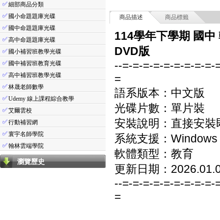
✅
細部商品分類
✅
國小命題題庫光碟
商品描述
商品標籤
✅
國中命題題庫光碟
114學年下學期 國中
✅
高中命題題庫光碟
DVD版
✅
國小補習班教學光碟
--=-=-=-=-=-=-=-=-=-
✅
國中補習班教育光碟
✅
高中補習班教學光碟
=
✅
林晟老師數學
語系版本：中文版
✅
Udemy 線上課程綜合教學
光碟片數：單片裝
✅
艾爾雲校
安裝說明：直接安裝
✅
行動補習網
✅
寰宇名師學院
系統支援：Windows 7/8
✅
翰林雲端學院
軟體類型：教育
瀏覽歷史
更新日期：2026.01.
--=-=-=-=-=-=-=-=-=-
=