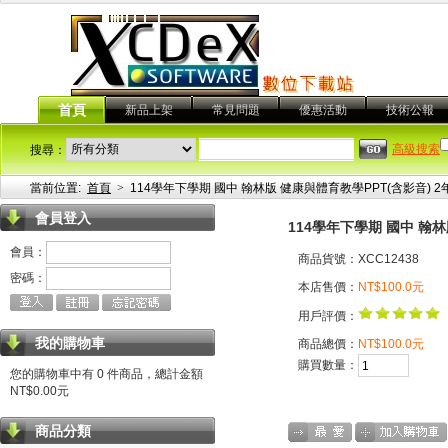
首頁
新品上架
常見問題
優惠活動
技術公報
高級搜索
搜尋：
當前位置:
首頁
>
114學年下學期 國中 翰林版 健康與體育教學PPT(含影音) 2
會員登入
114學年下學期 國中 翰林
會員：
商品貨號：XCC12438
密碼：
本店售價：
NT$100.0元
用戶評價：
我的購物車
商品總價：
NT$100.0元
購買數量：
您的購物車中有 0 件商品，總計金額
NT$0.00元
商品分類