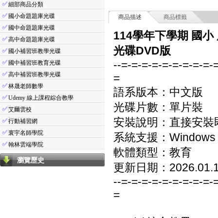
✅
細部商品分類
✅
國小命題題庫光碟
商品描述
商品標籤
✅
國中命題題庫光碟
114學年下學期 國小
✅
高中命題題庫光碟
光碟DVD版
✅
國小補習班教學光碟
--=-=-=-=-=-=-=-=-=-
✅
國中補習班教育光碟
✅
高中補習班教學光碟
=
✅
林晟老師數學
語系版本：中文版
✅
Udemy 線上課程綜合教學
光碟片數：單片裝
✅
艾爾雲校
安裝說明：直接安裝
✅
行動補習網
✅
寰宇名師學院
系統支援：Windows 7/8
✅
翰林雲端學院
軟體類型：教育
瀏覽歷史
更新日期：2026.01.
--=-=-=-=-=-=-=-=-=-
=