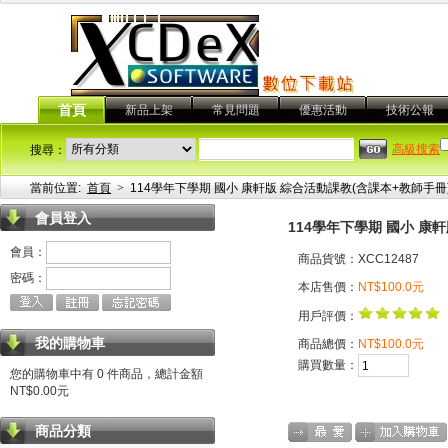
首頁
新品上架
常見問題
優惠活動
技術公報
高級搜索
搜尋：
當前位置:
首頁
>
114學年下學期 國小 康軒版 綜合活動課教(含課本+教師手冊)
會員登入
114學年下學期 國小 康軒
會員：
商品貨號：XCC12487
密碼：
本店售價：
NT$100.0元
用戶評價：
我的購物車
商品總價：
NT$100.0元
購買數量：
您的購物車中有 0 件商品，總計金額
NT$0.00元
商品分類