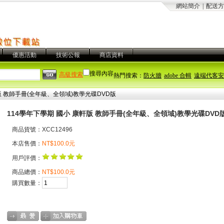
網站簡介
|
配送方
優惠活動
技術公報
商店資料
搜尋內容
高級搜索
熱門搜索：
防火牆
adobe 合輯
遠端代客安
版 教師手冊(全年級、全領域)教學光碟DVD版
114學年下學期 國小 康軒版 教師手冊(全年級、全領域)教學光碟DVD
商品貨號：XCC12496
本店售價：
NT$100.0元
用戶評價：
商品總價：
NT$100.0元
購買數量：