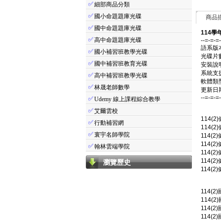
✅
細部商品分類
✅
國小命題題庫光碟
商品
✅
國中命題題庫光碟
114學
✅
高中命題題庫光碟
--=-=-=
語系版
✅
國小補習班教學光碟
光碟片
✅
國中補習班教育光碟
安裝說
系統支援：
✅
高中補習班教學光碟
軟體類
✅
林晟老師數學
更新日期：
--=-=-=
✅
Udemy 線上課程綜合教學
✅
艾爾雲校
114(
✅
行動補習網
114(2
✅
寰宇名師學院
114(2
114(2
✅
翰林雲端學院
114(2
114(2
瀏覽歷史
114(2
114(
114(
114(
114(2