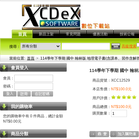
首頁
新品上架
常見問題
優惠活動
技術公報
高級搜索
搜尋：
當前位置:
首頁
>
114學年下學期 國中 翰林版 地理電子書(含課本、習作含解答
會員登入
114學年下學期 國中 翰
會員：
商品貨號：XCC12529
密碼：
本店售價：
NT$100.0元
用戶評價：
我的購物車
商品總價：
NT$100.0元
購買數量：
您的購物車中有 0 件商品，總計金額
NT$0.00元
商品分類