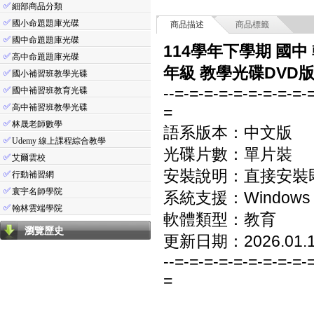
✅
細部商品分類
✅
國小命題題庫光碟
商品描述
商品標籤
✅
國中命題題庫光碟
114學年下學期 國中
✅
高中命題題庫光碟
年級 教學光碟DVD
✅
國小補習班教學光碟
--=-=-=-=-=-=-=-=-=-
✅
國中補習班教育光碟
✅
高中補習班教學光碟
=
✅
林晟老師數學
語系版本：中文版
✅
Udemy 線上課程綜合教學
光碟片數：單片裝
✅
艾爾雲校
安裝說明：直接安裝
✅
行動補習網
✅
寰宇名師學院
系統支援：Windows 7/8
✅
翰林雲端學院
軟體類型：教育
瀏覽歷史
更新日期：2026.01.
--=-=-=-=-=-=-=-=-=-
=