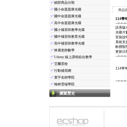
✅
細部商品分類
✅
國小命題題庫光碟
商品
✅
國中命題題庫光碟
114學
✅
高中命題題庫光碟
--=-=-=
語系版
✅
國小補習班教學光碟
光碟片
✅
國中補習班教育光碟
安裝說
系統支援：
✅
高中補習班教學光碟
軟體類
✅
林晟老師數學
更新日期：
--=-=-=
✅
Udemy 線上課程綜合教學
✅
艾爾雲校
114學
✅
行動補習網
✅
寰宇名師學院
--=-=-=
✅
翰林雲端學院
瀏覽歷史