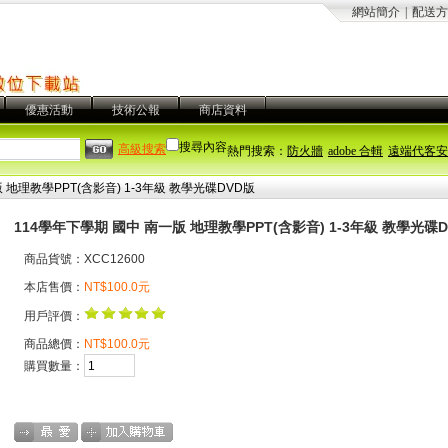
網站簡介
|
配送方
優惠活動
技術公報
商店資料
搜尋內容
高級搜索
熱門搜索：
防火牆
adobe 合輯
遠端代客安
 地理教學PPT(含影音) 1-3年級 教學光碟DVD版
114學年下學期 國中 南一版 地理教學PPT(含影音) 1-3年級 教學光碟
商品貨號：XCC12600
本店售價：
NT$100.0元
用戶評價：
商品總價：
NT$100.0元
購買數量：