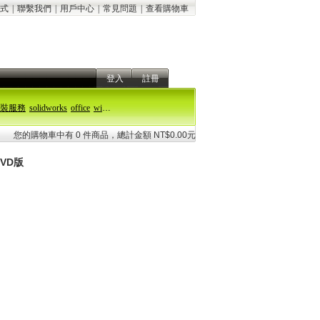
式
|
聯繫我們
|
用戶中心
|
常見問題
|
查看購物車
登入
註冊
裝服務
solidworks
office
windows 11
您的購物車中有 0 件商品，總計金額 NT$0.00元
DVD版