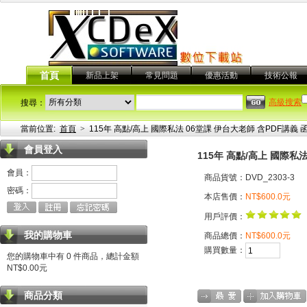
首頁
新品上架
常見問題
優惠活動
技術公報
高級搜索
搜尋：
當前位置:
首頁
>
115年 高點/高上 國際私法 06堂課 伊台大老師 含PDF講義
會員登入
115年 高點/高上 國際私
會員：
商品貨號：DVD_2303-3
密碼：
本店售價：
NT$600.0元
用戶評價：
我的購物車
商品總價：
NT$600.0元
購買數量：
您的購物車中有 0 件商品，總計金額
NT$0.00元
商品分類