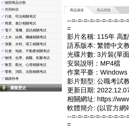
✅
細部商品分類
✅
共同科目
商品描述
商品標籤
✅
行政、司法相關考試
--=-=-=-=-=-=-=-=-=-
✅
商業、會計相關考試
=
✅
電子、電機、資訊相關考試
影片名稱: 115年 高
✅
土木、結構、機械相關考試
✅
語系版本: 繁體中文
測量、水利、環工相關考試
✅
社會、地政、不動產相關考試
光碟片數: 3片裝(單面
✅
物理、化學、插醫。私醫考試
安裝說明：MP4檔
✅
教育、觀光、心理相關考試
作業平臺：Windows 7
✅
警察、消防、法類相關考試
✅
鐵路特考
影片類型: 公職考試
瀏覽歷史
更新日期: 2022.12.0
相關網址: https://www.
軟體簡介: (以官方網
--=-=-=-=-=-=-=-=-=-
=