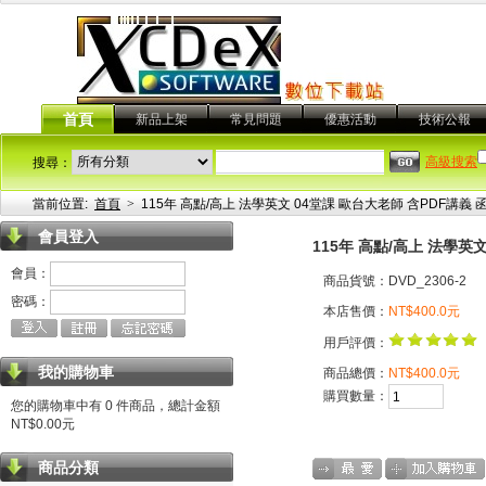
首頁
新品上架
常見問題
優惠活動
技術公報
高級搜索
搜尋：
當前位置:
首頁
>
115年 高點/高上 法學英文 04堂課 歐台大老師 含PDF講義
會員登入
115年 高點/高上 法學英
會員：
商品貨號：DVD_2306-2
密碼：
本店售價：
NT$400.0元
用戶評價：
我的購物車
商品總價：
NT$400.0元
購買數量：
您的購物車中有 0 件商品，總計金額
NT$0.00元
商品分類