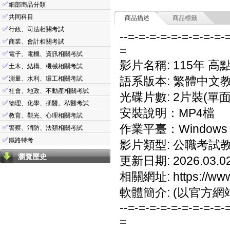
✅
細部商品分類
✅
共同科目
商品描述
商品標籤
✅
行政、司法相關考試
--=-=-=-=-=-=-=-=-=-
✅
商業、會計相關考試
=
✅
電子、電機、資訊相關考試
影片名稱: 115年 高
✅
土木、結構、機械相關考試
✅
語系版本: 繁體中文
測量、水利、環工相關考試
✅
社會、地政、不動產相關考試
光碟片數: 2片裝(單面
✅
物理、化學、插醫。私醫考試
安裝說明：MP4檔
✅
教育、觀光、心理相關考試
作業平臺：Windows 7/
✅
警察、消防、法類相關考試
✅
鐵路特考
影片類型: 公職考試
瀏覽歷史
更新日期: 2026.03.0
相關網址: https://www.
軟體簡介: (以官方網
--=-=-=-=-=-=-=-=-=-
=