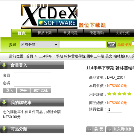
首頁
新品上架
常見問題
優惠活動
技術公報
高級搜索
搜尋：
當前位置:
首頁
>
114學年下學期 翰林雲端學院 國中三年級 英文 翰林版(108課
會員登入
114學年下學期 翰林雲端學
會員：
商品貨號：DVD_2307
密碼：
本店售價：
NT$200.0元
用戶評價：
我的購物車
商品總價：
NT$200.0元
購買數量：
您的購物車中有 0 件商品，總計金額
NT$0.00元
商品分類