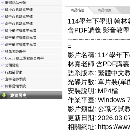
✅
細部商品分類
✅
國小命題題庫光碟
商品描述
商品標籤
✅
國中命題題庫光碟
114學年下學期 翰林
✅
高中命題題庫光碟
含PDF講義 影音教學
✅
國小補習班教學光碟
--=-=-=-=-=-=-=-=-=-
✅
國中補習班教育光碟
✅
高中補習班教學光碟
=
✅
林晟老師數學
影片名稱: 114學年
✅
Udemy 線上課程綜合教學
林熹老師 含PDF講義
✅
艾爾雲校
語系版本: 繁體中文
✅
行動補習網
✅
寰宇名師學院
光碟片數: 單片裝(單面
✅
翰林雲端學院
安裝說明: MP4檔
瀏覽歷史
作業平臺: Windows 7/
影片類型: 公職考試
更新日期: 2026.03.0
相關網址: https://www.