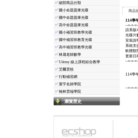
✅
細部商品分類
✅
國小命題題庫光碟
商品
✅
國中命題題庫光碟
114學
✅
高中命題題庫光碟
--=-=-=
語系版
✅
國小補習班教學光碟
光碟片
✅
國中補習班教育光碟
安裝說
系統支援：
✅
高中補習班教學光碟
軟體類
✅
林晟老師數學
更新日期：
--=-=-=
✅
Udemy 線上課程綜合教學
✅
艾爾雲校
114學
✅
行動補習網
✅
寰宇名師學院
--=-=-=
✅
翰林雲端學院
瀏覽歷史