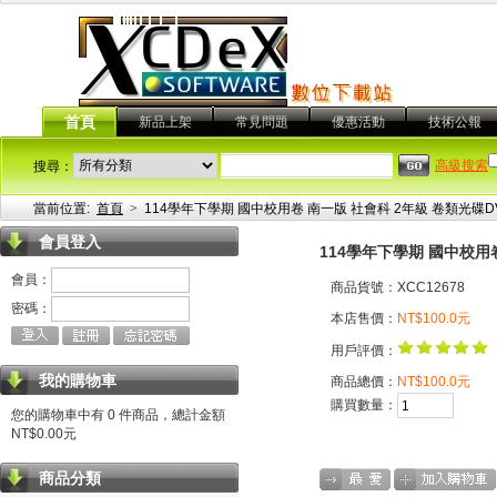
首頁
新品上架
常見問題
優惠活動
技術公報
高級搜索
搜尋：
當前位置:
首頁
>
114學年下學期 國中校用卷 南一版 社會科 2年級 卷類光碟D
會員登入
114學年下學期 國中校用
會員：
商品貨號：XCC12678
密碼：
本店售價：
NT$100.0元
用戶評價：
我的購物車
商品總價：
NT$100.0元
購買數量：
您的購物車中有 0 件商品，總計金額
NT$0.00元
商品分類