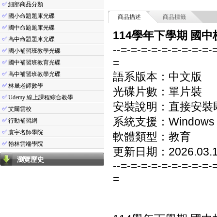
✅
細部商品分類
✅
國小命題題庫光碟
商品描述
商品標籤
✅
國中命題題庫光碟
114學年下學期 國中
✅
高中命題題庫光碟
--=-=-=-=-=-=-=-=-=-
✅
國小補習班教學光碟
=
✅
國中補習班教育光碟
✅
語系版本：中文版
高中補習班教學光碟
✅
林晟老師數學
光碟片數：單片裝
✅
Udemy 線上課程綜合教學
安裝說明：直接安裝
✅
艾爾雲校
系統支援：Windows 7/8
✅
行動補習網
✅
寰宇名師學院
軟體類型：教育
✅
翰林雲端學院
更新日期：2026.03.
瀏覽歷史
--=-=-=-=-=-=-=-=-=-
=