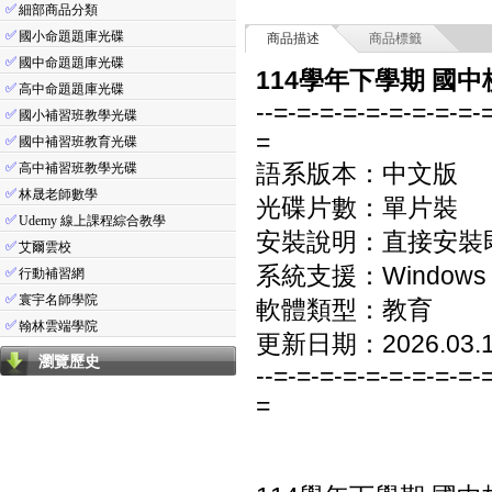
✅
細部商品分類
✅
國小命題題庫光碟
商品描述
商品標籤
✅
國中命題題庫光碟
114學年下學期 國中
✅
高中命題題庫光碟
--=-=-=-=-=-=-=-=-=-
✅
國小補習班教學光碟
=
✅
國中補習班教育光碟
✅
語系版本：中文版
高中補習班教學光碟
✅
林晟老師數學
光碟片數：單片裝
✅
Udemy 線上課程綜合教學
安裝說明：直接安裝
✅
艾爾雲校
系統支援：Windows 7/8
✅
行動補習網
✅
寰宇名師學院
軟體類型：教育
✅
翰林雲端學院
更新日期：2026.03.
瀏覽歷史
--=-=-=-=-=-=-=-=-=-
=