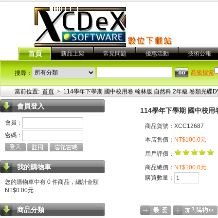
首頁
新品上架
常見問題
優惠活動
技術公報
高級搜索
搜尋：
當前位置:
首頁
>
114學年下學期 國中校用卷 翰林版 自然科 2年級 卷類光碟D
會員登入
114學年下學期 國中校用
會員：
商品貨號：XCC12687
密碼：
本店售價：
NT$100.0元
用戶評價：
我的購物車
商品總價：
NT$100.0元
購買數量：
您的購物車中有 0 件商品，總計金額
NT$0.00元
商品分類