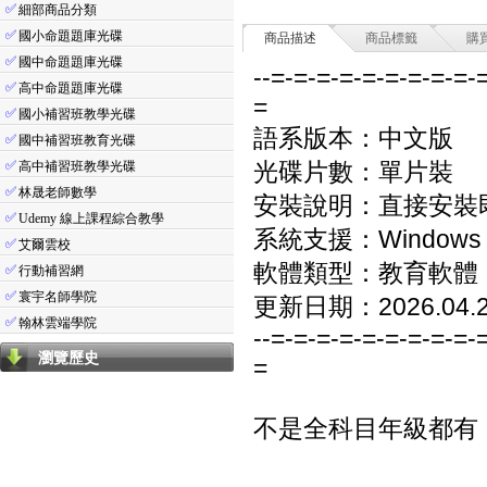
✅
細部商品分類
✅
國小命題題庫光碟
商品描述
商品標籤
購
✅
國中命題題庫光碟
--=-=-=-=-=-=-=-=-=-
✅
高中命題題庫光碟
=
✅
國小補習班教學光碟
語系版本：中文版
✅
國中補習班教育光碟
✅
光碟片數：單片裝
高中補習班教學光碟
✅
林晟老師數學
安裝說明：直接安裝
✅
Udemy 線上課程綜合教學
系統支援：Windows 7/8
✅
艾爾雲校
軟體類型：教育軟體
✅
行動補習網
✅
寰宇名師學院
更新日期：2026.04.
✅
翰林雲端學院
--=-=-=-=-=-=-=-=-=-
瀏覽歷史
=
不是全科目年級都有