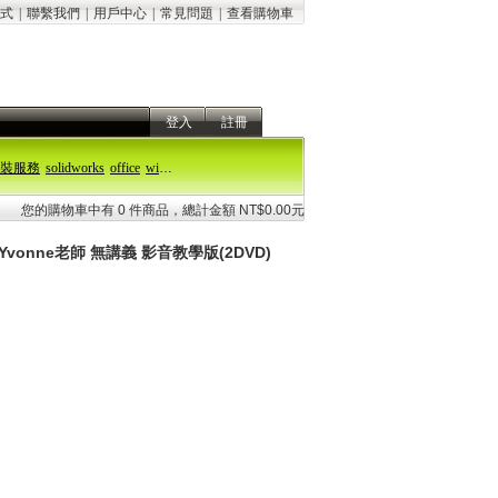
式
|
聯繫我們
|
用戶中心
|
常見問題
|
查看購物車
登入
註冊
裝服務
solidworks
office
windows 11
您的購物車中有 0 件商品，總計金額 NT$0.00元
Yvonne老師 無講義 影音教學版(2DVD)