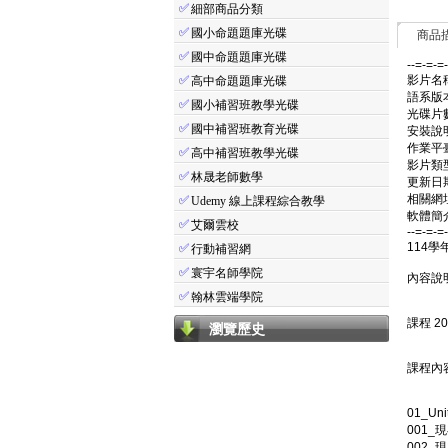
✅
細部商品分類
✅
國小命題題庫光碟
商品
✅
國中命題題庫光碟
--=-=-=
✅
影片名稱
高中命題題庫光碟
語系版
✅
國小補習班教學光碟
光碟片數
✅
國中補習班教育光碟
安裝說明
作業平臺: 
✅
高中補習班教學光碟
影片類
✅
林晟老師數學
更新日期:
相關網址: 
✅
Udemy 線上課程綜合教學
軟體簡介
✅
艾爾雲校
--=-=-=
114學
✅
行動補習網
✅
寰宇名師學院
內容說明
✅
翰林雲端學院
課程 
瀏覽歷史
課程內容
01_U
001_
002_