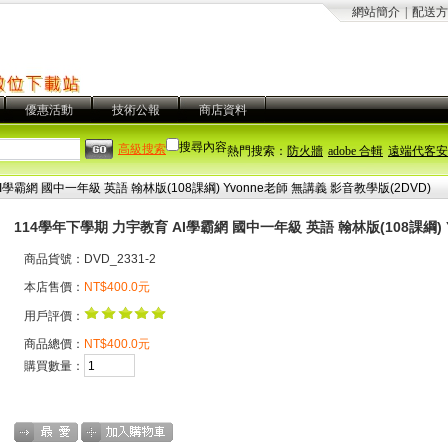
網站簡介
|
配送方
優惠活動
技術公報
商店資料
搜尋內容
高級搜索
熱門搜索：
防火牆
adobe 合輯
遠端代客安
學霸網 國中一年級 英語 翰林版(108課綱) Yvonne老師 無講義 影音教學版(2DVD)
114學年下學期 力宇教育 AI學霸網 國中一年級 英語 翰林版(108課綱) 
商品貨號：DVD_2331-2
本店售價：
NT$400.0元
用戶評價：
商品總價：
NT$400.0元
購買數量：