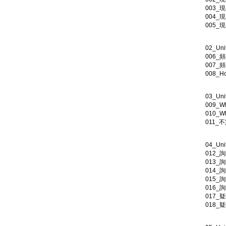
003_
004_
005_
02_Un
006_頻
007_
008_H
03_U
009_W
010_
011_
04_U
012_
013_
014_
015_
016_
017_
018_