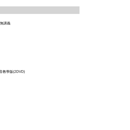
 無講義
音教學版(2DVD)