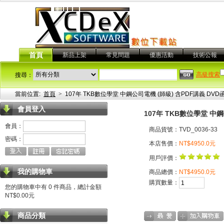
首頁
新品上架
常見問題
優惠活動
技術公報
高級搜索
搜尋：
當前位置:
首頁
>
107年 TKB數位學堂 中鋼公司電機 (師級) 含PDF講義 DVD函
會員登入
107年 TKB數位學堂 中鋼
會員：
商品貨號：TVD_0036-33
密碼：
本店售價：
NT$4950.0元
用戶評價：
我的購物車
商品總價：
NT$4950.0元
購買數量：
您的購物車中有 0 件商品，總計金額
NT$0.00元
商品分類