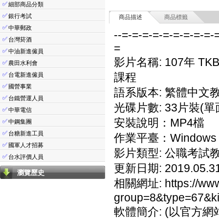
✅
細部商品分類
✅
銀行考試
商品描述
商品標籤
✅
中華郵政
--=-=-=-=-=-=-=-=-=-
✅
台灣菸酒
=
✅
中油新進僱員
影片名稱: 107年 T
✅
農田水利會
✅
課程
台電新進僱員
✅
國營事業
語系版本: 繁體中文
✅
台鐵營運人員
光碟片數: 33片裝(單
✅
中華電信
安裝說明：MP4檔
✅
中鋼集團
✅
台糖新進工員
作業平臺：Windows 7
✅
國軍人才招募
影片類型: 公職考試
✅
台水評價人員
更新日期: 2019.05.3
瀏覽歷史
相關網址: https://www.t
group=8&type=67&k
軟體簡介: (以官方網