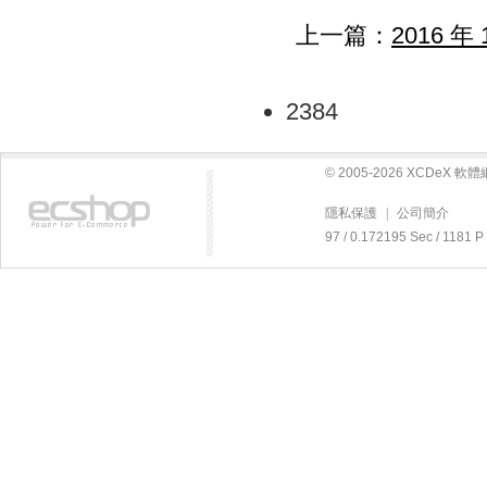
上一篇：
2016 年
2384
© 2005-2026 XCDeX 
隱私保護
|
公司簡介
97 / 0.172195 Sec / 11