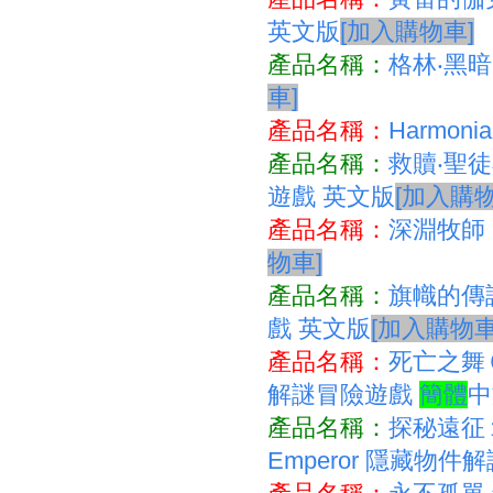
英文版
[加入購物車]
產品名稱：
格林‧黑暗的
車]
產品名稱：
Harmo
產品名稱：
救贖‧聖徒與
遊戲 英文版
[加入購物
產品名稱：
深淵牧師 S
物車]
產品名稱：
旗幟的傳說２
戲 英文版
[加入購物車
產品名稱：
死亡之舞６致命
解謎冒險遊戲
簡體
中
產品名稱：
探秘遠征１２永
Emperor 隱藏物件