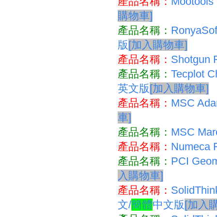
產品名稱：
Mootool
購物車]
產品名稱：
RonyaSo
版
[加入購物車]
產品名稱：
Shotgu
產品名稱：
Tecplot
英文版
[加入購物車]
產品名稱：
MSC Ad
車]
產品名稱：
MSC Ma
產品名稱：
Numeca
產品名稱：
PCI Ge
入購物車]
產品名稱：
SolidThi
文/
簡體
中文版
[加入