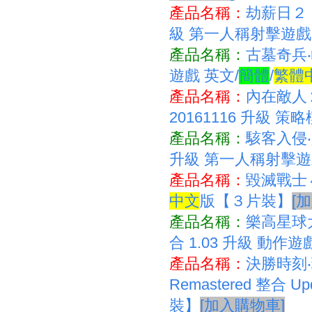
產品名稱：
劫薪日２ Pay
級 第一人稱射擊遊戲
產品名稱：
古墓奇兵‧崛起
遊戲 英文/
簡體
/
繁體
產品名稱：
內在敵人２‧豪
20161116 升級 策
產品名稱：
駭客入侵‧人類
升級 第一人稱射擊遊
產品名稱：
毀滅戰士４
中文
版【３片裝】
[
產品名稱：
樂高星球大戰‧
合 1.03 升級 動作
產品名稱：
決勝時刻‧現代
Remastered 整合
裝】
[加入購物車]