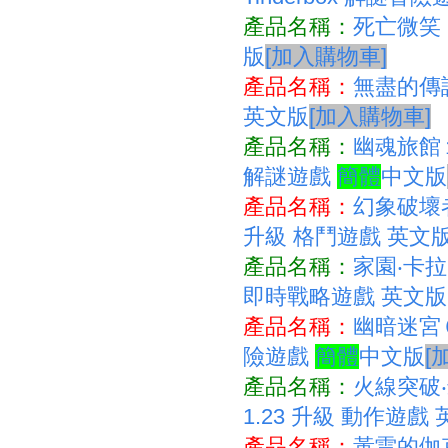
產品名稱：
死亡微笑 D
版
[加入購物車]
產品名稱：
無盡的傳說 
英文版
[加入購物車]
產品名稱：
幽魂旅館１２深
解謎遊戲
簡體
中文版
產品名稱：
幻象破壞者‧戰
升級 格鬥遊戲 英文
產品名稱：
家園‧卡拉克沙
即時戰略遊戲 英文
產品名稱：
幽暗迷宮６奪命
險遊戲
簡體
中文版
[
產品名稱：
火線突破‧最終
1.23 升級 動作遊戲
產品名稱：
黃雷的伽克蘇恩