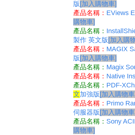
版
[加入購物車]
產品名稱：
EViews 
購物車]
產品名稱：
InstallS
製作 英文版
[加入購物
產品名稱：
MAGIX S
版
[加入購物車]
產品名稱：
Magix S
產品名稱：
Native I
產品名稱：
PDF-XCh
文
加強版
[加入購物車
產品名稱：
Primo Ra
伺服器版
[加入購物車
產品名稱：
Sony AC
購物車]