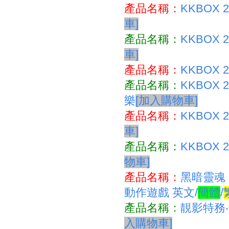
產品名稱：
KKBOX 
車]
產品名稱：
KKBOX 
車]
產品名稱：
KKBOX 
產品名稱：
KKBOX 
樂
[加入購物車]
產品名稱：
KKBOX 
車]
產品名稱：
KKBOX 
物車]
產品名稱：
黑暗靈魂 3‧
動作遊戲 英文/
簡體
/
產品名稱：
靚影特務‧催化
入購物車]