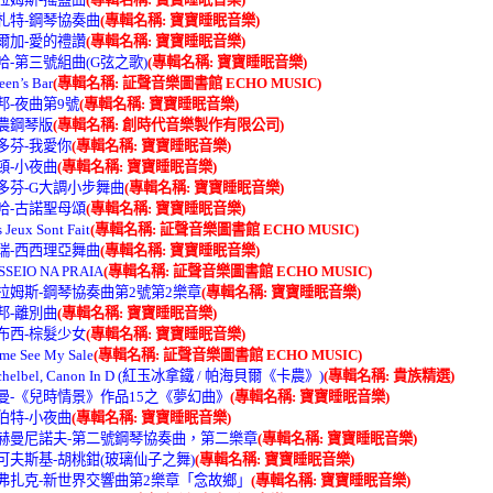
莫札特-鋼琴協奏曲
(專輯名稱: 寶寶睡眠音樂)
艾爾加-愛的禮讚
(專輯名稱: 寶寶睡眠音樂)
巴哈-第三號組曲(G弦之歌)
(專輯名稱: 寶寶睡眠音樂)
een’s Bar
(專輯名稱: 証聲音樂圖書館 ECHO MUSIC)
蕭邦-夜曲第9號
(專輯名稱: 寶寶睡眠音樂)
卡農鋼琴版
(專輯名稱: 創時代音樂製作有限公司)
貝多芬-我愛你
(專輯名稱: 寶寶睡眠音樂)
海頓-小夜曲
(專輯名稱: 寶寶睡眠音樂)
.貝多芬-G大調小步舞曲
(專輯名稱: 寶寶睡眠音樂)
巴哈-古諾聖母頌
(專輯名稱: 寶寶睡眠音樂)
 Jeux Sont Fait
(專輯名稱: 証聲音樂圖書館 ECHO MUSIC)
佛瑞-西西理亞舞曲
(專輯名稱: 寶寶睡眠音樂)
SSEIO NA PRAIA
(專輯名稱: 証聲音樂圖書館 ECHO MUSIC)
.布拉姆斯-鋼琴協奏曲第2號第2樂章
(專輯名稱: 寶寶睡眠音樂)
蕭邦-離別曲
(專輯名稱: 寶寶睡眠音樂)
德布西-棕髮少女
(專輯名稱: 寶寶睡眠音樂)
me See My Sale
(專輯名稱: 証聲音樂圖書館 ECHO MUSIC)
achelbel, Canon In D (紅玉冰拿鐵 / 帕海貝爾《卡農》)
(專輯名稱: 貴族精選)
.舒曼-《兒時情景》作品15之《夢幻曲》
(專輯名稱: 寶寶睡眠音樂)
舒伯特-小夜曲
(專輯名稱: 寶寶睡眠音樂)
.拉赫曼尼諾夫-第二號鋼琴協奏曲，第二樂章
(專輯名稱: 寶寶睡眠音樂)
.柴可夫斯基-胡桃鉗(玻璃仙子之舞)
(專輯名稱: 寶寶睡眠音樂)
.德弗扎克-新世界交響曲第2樂章「念故鄉」
(專輯名稱: 寶寶睡眠音樂)