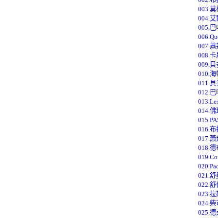
003.
004.
005.
006.Qu
007.
008.
009.
010.
011
012.
013.Les
014.
015.PA
016
017.
018.
019.Co
020.P
021
022.
023
024
025