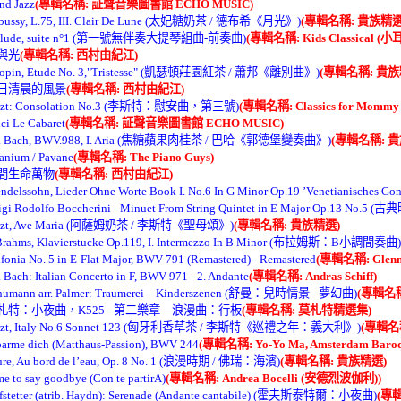
nd Jazz
(專輯名稱: 証聲音樂圖書館 ECHO MUSIC)
ebussy, L.75, III. Clair De Lune (太妃糖奶茶 / 德布希《月光》)
(專輯名稱: 貴族精選
relude, suite n°1 (第一號無伴奏大提琴組曲-前奏曲)
(專輯名稱: Kids Classical 
風與光
(專輯名稱: 西村由紀江)
hopin, Etude No. 3,"Tristesse" (凱瑟頓莊園紅茶 / 蕭邦《離別曲》)
(專輯名稱: 貴族
.某日清晨的風景
(專輯名稱: 西村由紀江)
iszt: Consolation No.3 (李斯特：慰安曲，第三號)
(專輯名稱: Classics for Mo
ci Le Cabaret
(專輯名稱: 証聲音樂圖書館 ECHO MUSIC)
.S. Bach, BWV.988, I. Aria (焦糖蘋果肉桂茶 / 巴哈《郭德堡變奏曲》)
(專輯名稱: 
anium / Pavane
(專輯名稱: The Piano Guys)
世間生命萬物
(專輯名稱: 西村由紀江)
ndelssohn, Lieder Ohne Worte Book I. No.6 In G Minor Op.19 ’Venetian
igi Rodolfo Boccherini - Minuet From String Quintet in E Major Op.13 
iszt, Ave Maria (阿薩姆奶茶 / 李斯特《聖母頌》)
(專輯名稱: 貴族精選)
 Brahms, Klavierstucke Op.119, I. Intermezzo In B Minor (布拉姆斯：B小調間奏曲)
fonia No. 5 in E-Flat Major, BWV 791 (Remastered) - Remastered
(專輯名稱: Glenn
. Bach: Italian Concerto in F, BWV 971 - 2. Andante
(專輯名稱: Andras Schiff)
humann arr. Palmer: Traumerei – Kinderszenen (舒曼：兒時情景 - 夢幻曲)
(專輯名稱:
.莫札特：小夜曲，K525 - 第二樂章—浪漫曲：行板
(專輯名稱: 莫札特精選集)
iszt, Italy No.6 Sonnet 123 (匈牙利香草茶 / 李斯特《巡禮之年：義大利》)
(專輯名
barme dich (Matthaus-Passion), BWV 244
(專輯名稱: Yo-Yo Ma, Amsterdam Baroqu
ure, Au bord de l’eau, Op. 8 No. 1 (浪漫時期 / 佛瑞：海濱)
(專輯名稱: 貴族精選)
e to say goodbye (Con te partirA)
(專輯名稱: Andrea Bocelli (安德烈波伽利))
fstetter (atrib. Haydn): Serenade (Andante cantabile) (霍夫斯泰特爾：小夜曲)
(專輯