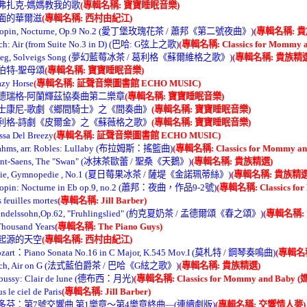
.德弗扎克-媽媽教我的歌
(專輯名稱: 寶寶睡眠音樂)
水面的華爾滋
(專輯名稱: 西村由紀江)
hopin, Nocturne, Op.9 No.2 (愛丁堡玫瑰花茶 / 蕭邦《第二號夜曲》)
(專輯名稱: 
ch: Air (from Suite No.3 in D) (巴哈: G弦上之歌)
(專輯名稱: Classics for Mom
rieg, Solveigs Song (夢幻藍莓冰茶 / 葛利格《蘇爾維格之歌》)
(專輯名稱: 貴族精
舒伯特-聖母頌
(專輯名稱: 寶寶睡眠音樂)
azy Horse
(專輯名稱: 証聲音樂圖書館 ECHO MUSIC)
.羅德瑞格-阿蘭輝茲協奏曲第二樂章
(專輯名稱: 寶寶睡眠音樂)
.馬士康尼-歌劇《鄉間騎士》之《間奏曲》
(專輯名稱: 寶寶睡眠音樂)
.葛利格-詩劇《皮爾金》之《蘇薇格之歌》
(專輯名稱: 寶寶睡眠音樂)
ssa Del Breezy
(專輯名稱: 証聲音樂圖書館 ECHO MUSIC)
ahms, arr. Robles: Lullaby (布拉姆斯：搖籃曲)
(專輯名稱: Classics for Momm
aint-Saens, The "Swan" (冰抹茶歐蕾 / 聖桑《天鵝》)
(專輯名稱: 貴族精選)
atie, Gymnopedie , No.1 (夏日莓果冰茶 / 薩堤《金諾珮蒂絲》)
(專輯名稱: 貴族精選
hopin: Nocturne in Eb op.9, no.2 (蕭邦：夜曲，作品9-2號)
(專輯名稱: Classics 
 feuilles mortes
(專輯名稱: Jill Barber)
endelssohn,Op.62, "Fruhlingslied" (約克夏奶茶 / 孟德爾頌《春之頌》)
(專輯名稱:
Thousand Years
(專輯名稱: The Piano Guys)
眾起源的天空
(專輯名稱: 西村由紀江)
zart：Piano Sonata No.16 in C Major, K.545 Mov.I (莫札特 / 鋼琴奏鳴曲)
(專輯名
ach, Air on G (法式藍伯爵茶 / 巴哈《G絃之歌》)
(專輯名稱: 貴族精選)
bussy: Clair de lune (德布西：月光)
(專輯名稱: Classics for Mommy and B
s le ciel de Paris
(專輯名稱: Jill Barber)
.貝多芬：第7號交響曲 第1樂章～第4樂章終曲—(連續劇版)
(專輯名稱: 交響情人夢)