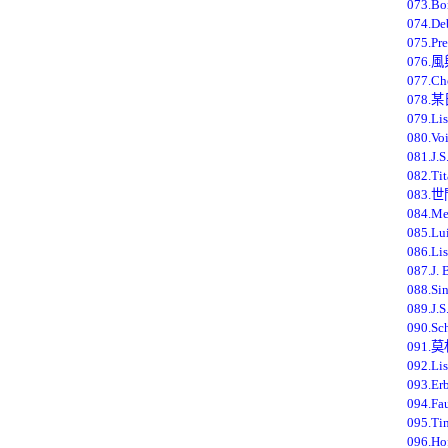
073.Bo
074.D
075.P
076.
077.C
078
079.L
080.Voi
081.J
082.Tit
083.
084.Me
085.Lu
086.L
087.J.
088.Sin
089.J.S
090.Sc
091
092.L
093.Er
094.Fa
095.Tim
096.Ho