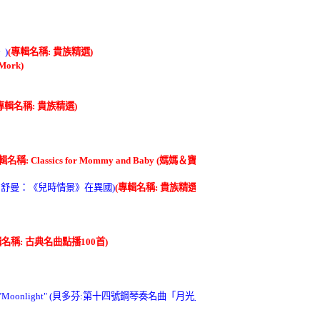
》)
(專輯名稱: 貴族精選)
Mork)
專輯名稱: 貴族精選)
輯名稱: Classics for Mommy and Baby (媽媽＆寶寶的胎教音樂))
n (浪漫時期 / 舒曼：《兒時情景》在異國)
(專輯名稱: 貴族精選)
輯名稱: 古典名曲點播100首)
r, op.27, No.2 "Moonlight" (貝多芬:第十四號鋼琴奏名曲「月光」-持續的慢板)
(專輯名稱: Clas