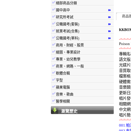
✅
細部商品分類
✅
國中高中
⏩
✅
商品
研究所考試
⏩
✅
公職國考(套裝)
⏩
KKBOX
✅
就業考試(合集)
⏩
✅
公職國考(單科)
⏩
-=-=-=-
✅
商用、財經、股票
-=-=-=-
✅
繪圖、專業設計

專輯名稱
✅
專業、幼兒教學
語文版本
光碟片數
✅
商業、網路、一般
音質取樣:
✅
軟體合輯
檔案格式:
✅
字型
硬體需求:
✅
音樂類型
蘋果電腦
更新日期:
✅
音樂、歌曲
唱片發行:
✅
醫學相關
相關網站: 
中文網站
瀏覽歷史
-=-=-=-
001.
002.