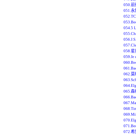
050.
051.
052.T
053.B
054.5 L
055.C
056.J.S
057.Cl
058.
059.Je
060.Bee
061.B
062.
063.S
064.E
065.
066.B
067.M
068.Tim
069.Mi
070.E
071.B
072.