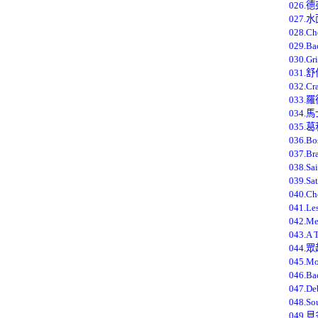
026
027.
028.C
029.Ba
030.G
031.
032.Cr
033
034
035
036.Bo
037.Br
038.S
039.S
040.C
041.Les
042.M
043.A 
044.
045.Mo
046.B
047.De
048.Sou
049