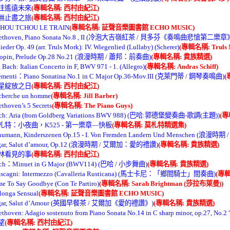
前往遙遠未來
(專輯名稱: 西村由紀江)
永無止盡之旅
(專輯名稱: 西村由紀江)
CHOU TCHOU LE TRAIN
(專輯名稱: 証聲音樂圖書館 ECHO MUSIC)
eethoven, Piano Sonata No.8 , II (冷泡大吉嶺紅茶 / 貝多芬《奏鳴曲悲愴第二樂章
ieder Op. 49 (arr. Truls Mork): IV. Wiegenlied (Lullaby) (Scherer)
(專輯名稱: Truls 
hopin, Prelude Op.28 No.21 (浪漫時期 / 蕭邦：前奏曲)
(專輯名稱: 貴族精選)
. Bach: Italian Concerto in F, BWV 971 - 1. (Allegro)
(專輯名稱: Andras Schiff)
ementi：Piano Sonatina No.1 in C Major Op.36-Mov.III (克萊門蒂 / 鋼琴奏鳴曲)
(
星星綻放之日
(專輯名稱: 西村由紀江)
 cherche un homme
(專輯名稱: Jill Barber)
thoven’s 5 Secrets
(專輯名稱: The Piano Guys)
ach: Aria (from Goldberg Variations BWV 988) (巴哈:郭德堡變奏曲-歌調(主題))
(專
莫札特：小夜曲，K525 - 第一樂章—快板
(專輯名稱: 莫札特精選集)
chumann, Kinderszenen Op.15 - I. Von Fremden Landern Und Mensche
lgar, Salut d’amour, Op.12 (浪漫時期 / 艾爾加：愛的禮讚)
(專輯名稱: 貴族精選)
森林看見的事
(專輯名稱: 西村由紀江)
ach：Minuet in G Major (BWV114) (巴哈 / 小步舞曲)
(專輯名稱: 貴族精選)
ascagni: Intermezzo (Cavalleria Rusticana) (馬士卡尼：「鄉間騎士」間奏曲)
(專
e To Say Goodbye (Con Te Partiro)
(專輯名稱: Sarah Brightman (莎拉布萊曼))
longa Sensual
(專輯名稱: 証聲音樂圖書館 ECHO MUSIC)
lgar, Salut d’Amour (英國早餐茶 / 艾爾加《愛的禮讚》)
(專輯名稱: 貴族精選)
eethoven: Adagio sostenuto from Piano Sonata No.14 in C sharp mino
希望
(專輯名稱: 西村由紀江)