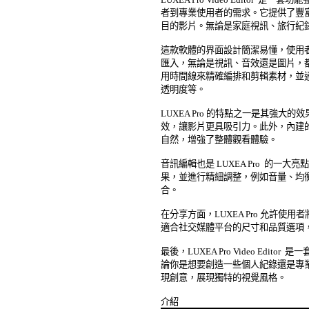
者到專業使用者的需求。它提供了豐富
目的影片。無論是家庭視訊、旅行紀錄還是
這款軟體的界面設計簡潔易懂，使用者
匯入，無論是視訊、音效還是圖片，都
用時間線來精確編排和剪輯素材，並通
透明度等。 

LUXEA Pro 的特點之一是其強大
效，讓影片更具吸引力。此外，內建的
自然，增強了整體觀看體驗。 

音訊編輯也是 LUXEA Pro  的一
果，並進行精細調整，例如音量、均衡
合。 

在分享方面，LUXEA Pro 允許使
適合社交媒體平台的尺寸和品質選項，
最後，LUXEA Pro Video Edit
論你是想要創造一些個人紀錄還是專業
現創意，展現獨特的視覺風格。 
