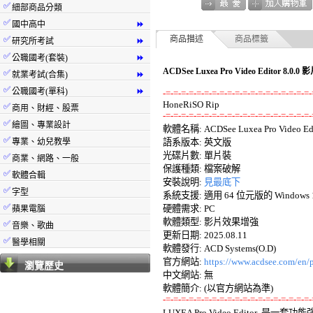
✅
細部商品分類
✅
國中高中
⏩
✅
商品描述
商品標籤
研究所考試
⏩
✅
公職國考(套裝)
⏩
ACDSee Luxea Pro Video Editor 8
✅
就業考試(合集)
⏩
✅
公職國考(單科)
⏩
-=-=-=-=-=-=-=-=-=-=-=-=-=-=-=-=-=-=-=-
✅
商用、財經、股票
-=-=-=-=-=-=-=-=-=-=-=-=-=-=-=-=-=-=-=-
✅
繪圖、專業設計

軟體名稱: ACDSee Luxea Pro Video Edito
✅
專業、幼兒教學
語系版本: 英文版 

光碟片數: 單片裝 

✅
商業、網路、一般
保護種類: 檔案破解 

✅
軟體合輯
安裝說明: 
見最底下
✅
字型
系統支援: 適用 64 位元版的 Windows 10
✅
硬體需求: PC 

蘋果電腦
軟體類型: 影片效果增強 

✅
音樂、歌曲
更新日期: 2025.08.11 

✅
醫學相關
軟體發行: ACD Systems(O.D) 

官方網站: 
https://www.acdsee.com/en/p
瀏覽歷史
中文網站: 無 

-=-=-=-=-=-=-=-=-=-=-=-=-=-=-=-=-=-=-=-

LUXEA Pro Video Editor 