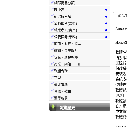
✅
細部商品分類
✅
國中高中
⏩
✅
商品
研究所考試
⏩
✅
公職國考(套裝)
⏩
Autod
✅
就業考試(合集)
⏩
✅
公職國考(單科)
⏩
-=-=-=-
✅
商用、財經、股票
-=-=-=-
✅
繪圖、專業設計

軟體名稱:
✅
專業、幼兒教學
語系版本
光碟片數
✅
商業、網路、一般
保護種類
✅
軟體合輯
安裝說明
✅
字型
系統支援:
✅
硬體需求:
蘋果電腦
軟體類型
✅
音樂、歌曲
更新日期:
✅
醫學相關
軟體發行: 
官方網站
瀏覽歷史
中文網站
-=-=-=-

3ds