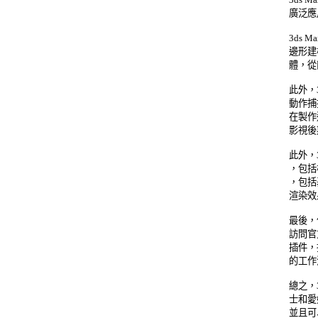
廣泛應
3ds
邊形建
體，從
此外，
動作捕
在製作
影視後
此外，
，包括
，包括
渲染效果
最後，
訪問官
插件，
的工作流
總之，
士和愛
並且可