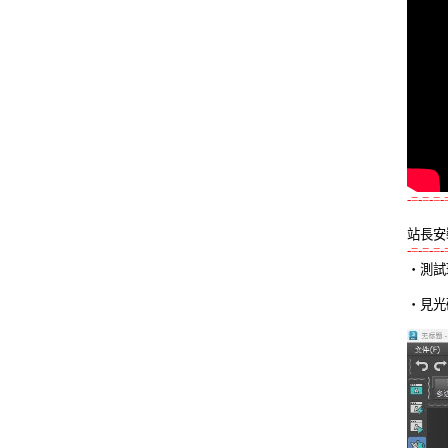
-=-=-=-
站長安
-=-=-=-

‧測試
‧見光碟