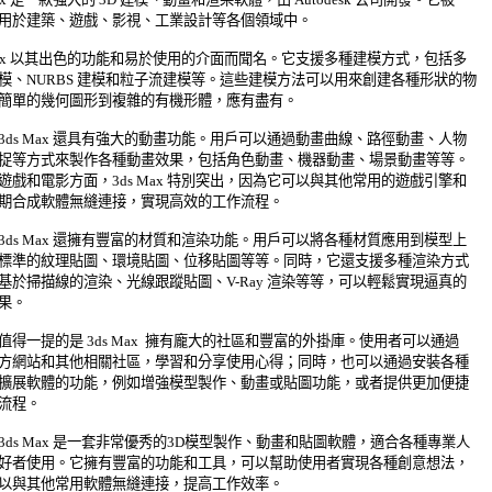
用於建築、遊戲、影視、工業設計等各個領域中。 

 Max 以其出色的功能和易於使用的介面而聞名。它支援多種建模方式，包括多 

模、NURBS 建模和粒子流建模等。這些建模方法可以用來創建各種形狀的物 

簡單的幾何圖形到複雜的有機形體，應有盡有。 

3ds Max 還具有強大的動畫功能。用戶可以通過動畫曲線、路徑動畫、人物 

捉等方式來製作各種動畫效果，包括角色動畫、機器動畫、場景動畫等等。 

遊戲和電影方面，3ds Max 特別突出，因為它可以與其他常用的遊戲引擎和 

期合成軟體無縫連接，實現高效的工作流程。 

3ds Max 還擁有豐富的材質和渲染功能。用戶可以將各種材質應用到模型上 

標準的紋理貼圖、環境貼圖、位移貼圖等等。同時，它還支援多種渲染方式 

基於掃描線的渲染、光線跟蹤貼圖、V-Ray 渲染等等，可以輕鬆實現逼真的 

。 

值得一提的是 3ds Max  擁有龐大的社區和豐富的外掛庫。使用者可以通過 

方網站和其他相關社區，學習和分享使用心得；同時，也可以通過安裝各種 

擴展軟體的功能，例如增強模型製作、動畫或貼圖功能，或者提供更加便捷 

程。 

3ds Max 是一套非常優秀的3D模型製作、動畫和貼圖軟體，適合各種專業人 

好者使用。它擁有豐富的功能和工具，可以幫助使用者實現各種創意想法， 

以與其他常用軟體無縫連接，提高工作效率。 
