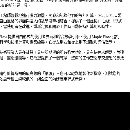
soft 的新計算工具。 

工程師輕鬆地進行腦力激盪、開發和記錄他們的設計計算。 Maple Flow 將 

自由風格的界面與強大的數學引擎相結合，提供了一個虛擬」 白板 「形式 

，當使用者在改進、重新定位和開發工作時自動保持計算的即時性。 

e Flow 提供自由形式的使用者界面和綜合數學引擎，使用 Maple Flow  進行 

科學和技術計算和檔案編製，它從左到右和從上到下讀取和評估數學。 

技術專業人員在計算工具中所期望的所有強大功能，具有快速求解器、內建 

蹤、靈活繪圖等。它為您提供了一個乾淨、整潔的工作空間來交流您的想法 

進行計算所需的最高級的「紙張」。您可以輕鬆地製作新檔案、測試您的工 

依靠學習曲線較低的一組全面的內建應用程式示例。 
