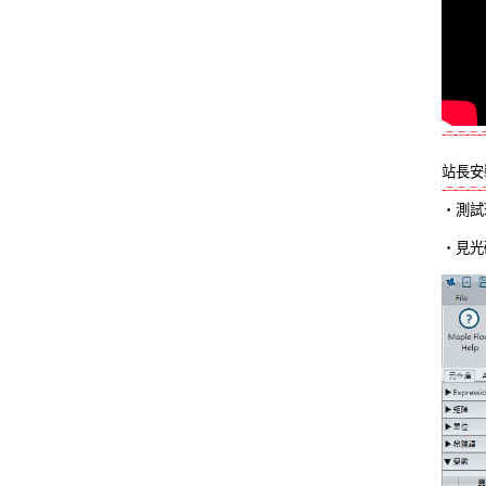
-=-=-=-
站長安
-=-=-=-

‧測試
‧見光碟