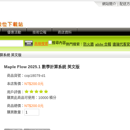
網站簡介
|
配送方
優惠活動
技術公報
商店資料
搜尋內容
高級搜索
熱門搜索：
防火牆
adobe 合輯
遠端代客安
數學計算系統 英文版
Maple Flow 2025.1 數學計算系統 英文版
商品貨號：cop18079-d1
本店售價：
NT$200.0元
用戶評價：
購買此商品可使用：10000 積分
商品總價：
NT$200.0元
購買數量：