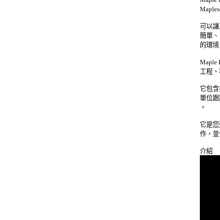
Maple
可以讓
簡單、
的環境
Mapl
工程、
它包含
單位跟
。 

它是您
作，並