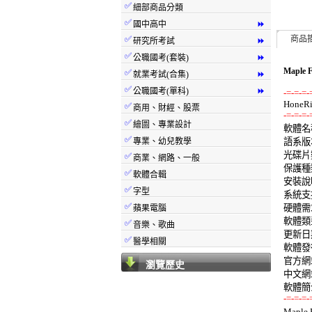
✅
細部商品分類
✅
國中高中
⏩
✅
商品
研究所考試
⏩
✅
公職國考(套裝)
⏩
Maple
✅
就業考試(合集)
⏩
✅
公職國考(單科)
⏩
-=-=-=-
✅
商用、財經、股票
-=-=-=-
✅
繪圖、專業設計

軟體名稱:
✅
專業、幼兒教學
語系版本
光碟片數
✅
商業、網路、一般
保護種類
✅
軟體合輯
安裝說明
✅
字型
系統支援:
✅
硬體需求:
蘋果電腦
軟體類型
✅
音樂、歌曲
更新日期:
✅
醫學相關
軟體發行: 
官方網站
瀏覽歷史
中文網站
-=-=-=-

Map