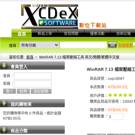
新品上架
常見問題
優惠活動
技術公報
首頁
高級搜索
搜尋：
當前位置:
首頁
>
WinRAR 7.13 檔案壓縮工具 英文/簡體/繁體中文版
會員登入
WinRAR 7.13 檔案壓
會員：
商品貨號：cop18087
密碼：
本店售價：
NT$200.0元
用戶評價：
購買此商品可使用：10000 
我的購物車
商品總價：
NT$200.0元
您的購物車中有 0 件商品，總計金額
購買數量：
NT$0.00元
商品分類