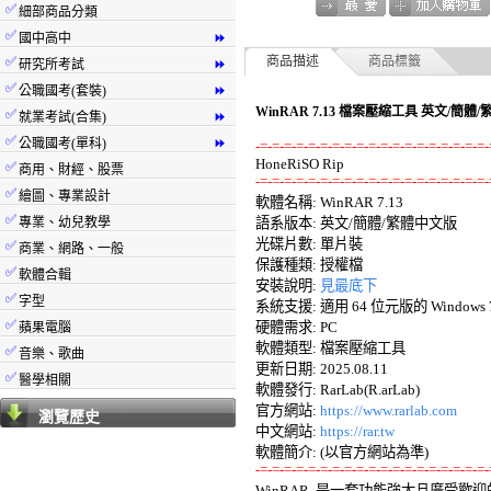
✅
細部商品分類
✅
國中高中
⏩
✅
商品描述
商品標籤
研究所考試
⏩
✅
公職國考(套裝)
⏩
WinRAR 7.13 檔案壓縮工具 英文/簡體
✅
就業考試(合集)
⏩
✅
公職國考(單科)
⏩
-=-=-=-=-=-=-=-=-=-=-=-=-=-=-=-=-=-=-=-
✅
商用、財經、股票
-=-=-=-=-=-=-=-=-=-=-=-=-=-=-=-=-=-=-=-
✅
繪圖、專業設計

軟體名稱: WinRAR 7.13 

✅
專業、幼兒教學
語系版本: 英文/簡體/繁體中文版 

光碟片數: 單片裝 

✅
商業、網路、一般
保護種類: 授權檔 

✅
軟體合輯
安裝說明: 
見最底下
✅
字型
系統支援: 適用 64 位元版的 Windows 7/8
✅
硬體需求: PC 

蘋果電腦
軟體類型: 檔案壓縮工具 

✅
音樂、歌曲
更新日期: 2025.08.11 

✅
醫學相關
軟體發行: RarLab(R.arLab) 

官方網站: 
https://www.rarlab.com
瀏覽歷史
中文網站: 
https://rar.tw
-=-=-=-=-=-=-=-=-=-=-=-=-=-=-=-=-=-=-=-

WinRAR  是一套功能強大且廣受